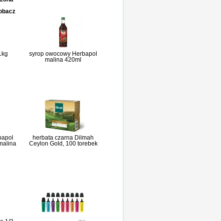
zobacz
 1kg
syrop owocowy Herbapol
malina 420ml
bapol
herbata czarna Dilmah
malina
Ceylon Gold, 100 torebek
l