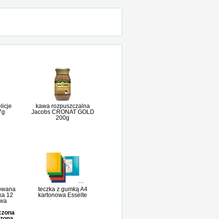
licje
kawa rozpuszczalna
7g
Jacobs CRONAT GOLD
200g
owana
teczka z gumką A4
ka 12
kartonowa Esselte
owa
iczona
czona