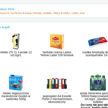
bacz inne
żywcze, kuchenne
»
kawa, herbata, dodatki, mleko
»
mleko, cukier, inne
i kupili
mleko 2% 1L Łaciate 12
herbata czarna Lipton
ciastka biszkopty de
szt./zgrz.
Yellow Label 100 torebek
szampańskie 14
mleko zagęszczone
woda mineralna gaz
niesłodzone Gostyń w
segregator A4 Esselte
500ml Nałęczowian
kartoniku 500g
75mm z mechanizmem,
szt./zgrz., plastik
ekonomiczny
butelka
Do ceny nie jest wl
kaucja, będzie doli