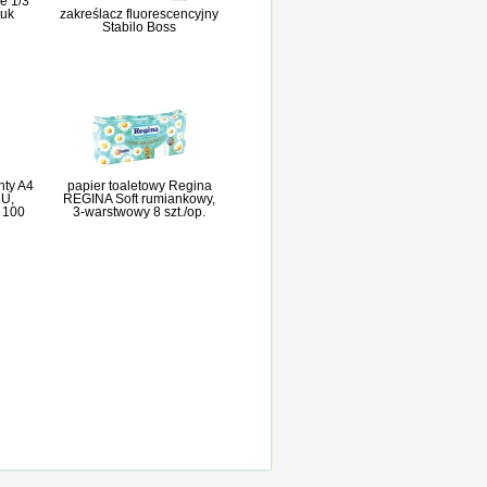
e 1/3
tuk
zakreślacz fluorescencyjny
Stabilo Boss
nty A4
papier toaletowy Regina
 U,
REGINA Soft rumiankowy,
, 100
3-warstwowy 8 szt./op.