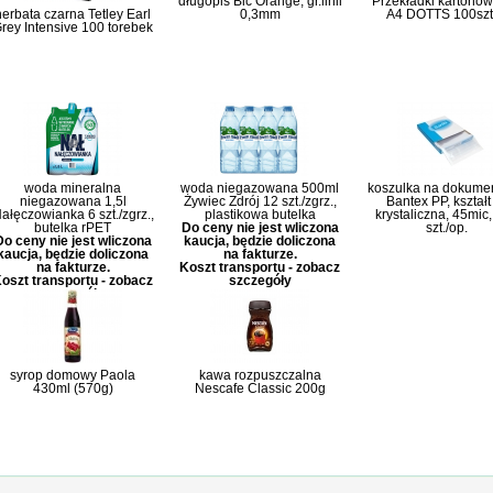
długopis Bic Orange, gr.linii
Przekładki kartonow
herbata czarna Tetley Earl
0,3mm
A4 DOTTS 100sz
rey Intensive 100 torebek
woda mineralna
woda niegazowana 500ml
koszulka na dokume
niegazowana 1,5l
Żywiec Zdrój 12 szt./zgrz.,
Bantex PP, kształt
ałęczowianka 6 szt./zgrz.,
plastikowa butelka
krystaliczna, 45mic
butelka rPET
Do ceny nie jest wliczona
szt./op.
Do ceny nie jest wliczona
kaucja, będzie doliczona
kaucja, będzie doliczona
na fakturze.
na fakturze.
Koszt transportu - zobacz
oszt transportu - zobacz
szczegóły
szczegóły
syrop domowy Paola
kawa rozpuszczalna
430ml (570g)
Nescafe Classic 200g