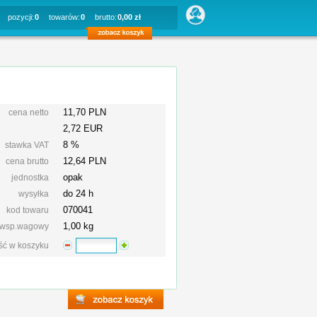
pozycji:
0
towarów:
0
brutto:
0,00 zł
11,70 PLN
cena netto
2,72 EUR
8 %
stawka VAT
12,64
PLN
cena brutto
opak
jednostka
do 24 h
wysyłka
070041
kod towaru
1,00 kg
wsp.wagowy
ość w koszyku