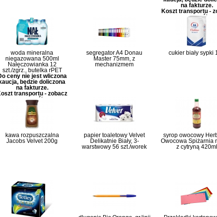
na fakturze.
Koszt transportu - 
szczegóły
woda mineralna
segregator A4 Donau
cukier biały sypki
niegazowana 500ml
Master 75mm, z
Nałęczowianka 12
mechanizmem
szt./zgrz., butelka rPET
Do ceny nie jest wliczona
kaucja, będzie doliczona
na fakturze.
oszt transportu - zobacz
szczegóły
kawa rozpuszczalna
papier toaletowy Velvet
syrop owocowy Her
Jacobs Velvet 200g
Delikatnie Biały, 3-
Owocowa Spiżarnia 
warstwowy 56 szt./worek
z cytryną 420m