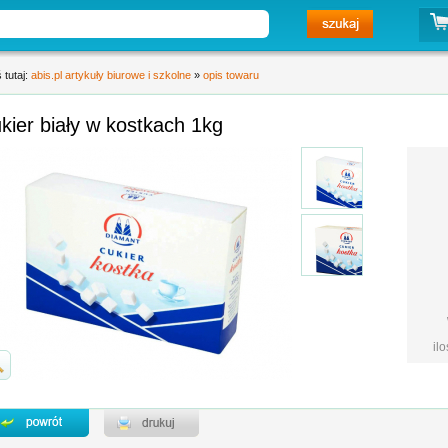
 tutaj:
abis.pl artykuły biurowe i szkolne
»
opis towaru
cukier biały w kostkach 1kg
il