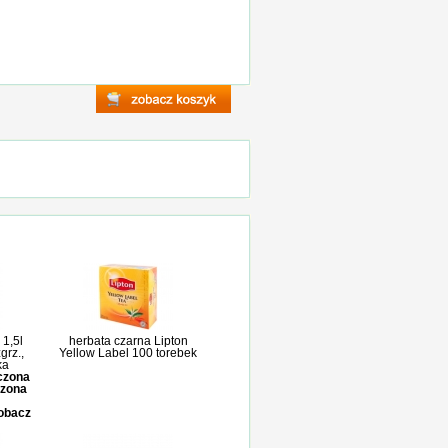
1,5l
herbata czarna Lipton
grz.,
Yellow Label 100 torebek
ka
iczona
czona
zobacz