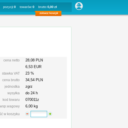
pozycji:
0
towarów:
0
brutto:
0,00 zł
28,08 PLN
cena netto
6,53 EUR
23 %
stawka VAT
34,54
PLN
cena brutto
zgrz
jednostka
do 24 h
wysyłka
070011z
kod towaru
6,00 kg
wsp.wagowy
ość w koszyku