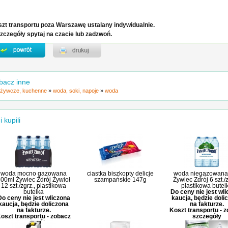
zt transportu poza Warszawę ustalany indywidualnie.
zczegóły spytaj na czacie lub zadzwoń.
bacz inne
żywcze, kuchenne
»
woda, soki, napoje
»
woda
i kupili
woda mocno gazowana
ciastka biszkopty delicje
woda niegazowana 
00ml Żywiec Zdrój Żywioł
szampańskie 147g
Żywiec Zdrój 6 szt./z
12 szt./zgrz., plastikowa
plastikowa butel
butelka
Do ceny nie jest wl
Do ceny nie jest wliczona
kaucja, będzie doli
kaucja, będzie doliczona
na fakturze.
na fakturze.
Koszt transportu - 
oszt transportu - zobacz
szczegóły
szczegóły