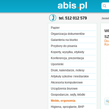
tel. 512 012 579
Jesteś
Papier
w
Organizacja dokumentów
sz
Galanteria na biurko
Do
Ko
Przybory do pisania
Koperty, wysyłka, etykiety
Konferencja, prezentacja
Upominki
Druki, kalendarze, notesy
Artykuły szkolne i kreślarskie
Akcesoria komputerowe
Urządzenia biurowe
Gospodarcze, sejfy, kłódki
Meble, ergonomia
Higiena, sprzątanie, BHP