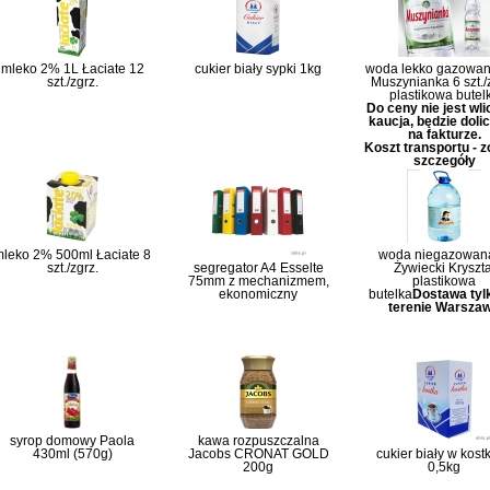
mleko 2% 1L Łaciate 12
cukier biały sypki 1kg
woda lekko gazowan
szt./zgrz.
Muszynianka 6 szt./z
plastikowa butel
Do ceny nie jest wl
kaucja, będzie doli
na fakturze.
Koszt transportu - 
szczegóły
leko 2% 500ml Łaciate 8
woda niegazowana
szt./zgrz.
segregator A4 Esselte
Żywiecki Kryszta
75mm z mechanizmem,
plastikowa
ekonomiczny
butelka
Dostawa tyl
terenie Warsza
syrop domowy Paola
kawa rozpuszczalna
430ml (570g)
Jacobs CRONAT GOLD
cukier biały w kost
200g
0,5kg