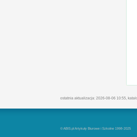
ostatnia aktualizacja: 2026-08-06 10:55, kata
© ABIS.pl Artykuły Biurowe i Szkolne 1998-2025