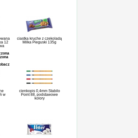
owana
ciastka kruche z czekoladą
ka 12
Milka Pieguski 135g
owa
iczona
czona
zobacz
ne
cienkopis 0,4mm Stabilo
ń w
Point 88, podstawowe
kolory