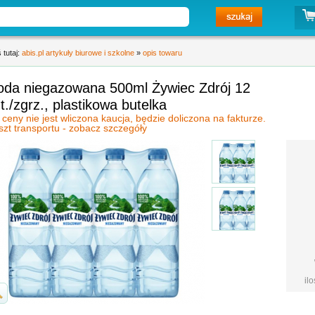
 tutaj:
abis.pl artykuły biurowe i szkolne
»
opis towaru
oda niegazowana 500ml Żywiec Zdrój 12
t./zgrz., plastikowa butelka
 ceny nie jest wliczona kaucja, będzie doliczona na fakturze.
szt transportu - zobacz szczegóły
il