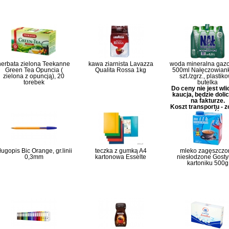
herbata zielona Teekanne
kawa ziarnista Lavazza
woda mineralna gaz
Green Tea Opuncia (
Qualita Rossa 1kg
500ml Nałęczowian
zielona z opuncją), 20
szt./zgrz., plastik
torebek
butelka
Do ceny nie jest wl
kaucja, będzie doli
na fakturze.
Koszt transportu - 
szczegóły
ługopis Bic Orange, gr.linii
teczka z gumką A4
mleko zagęszczo
0,3mm
kartonowa Esselte
niesłodzone Gosty
kartoniku 500g