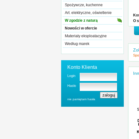
Spożywcze, kuchenne
Art. elektryczne, oświetlenie
Kos
W zgodzie z naturą
O s
Nowości w ofercie
Materiały eksploatacyjne
Według marek
Zo
Spo
Konto Klienta
Inn
Login
Hasło
nie pamiętam hasła
5
K