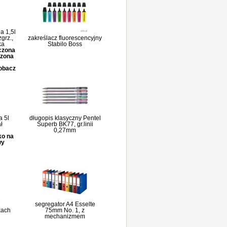
a 1,5l
grz.,
zakreślacz fluorescencyjny
ka
Stabilo Boss
iczona
czona
zobacz
 5l
długopis klasyczny Pentel
ł
Superb BK77, gr.linii
0,27mm
ko na
wy
segregator A4 Esselte
kach
75mm No. 1, z
mechanizmem