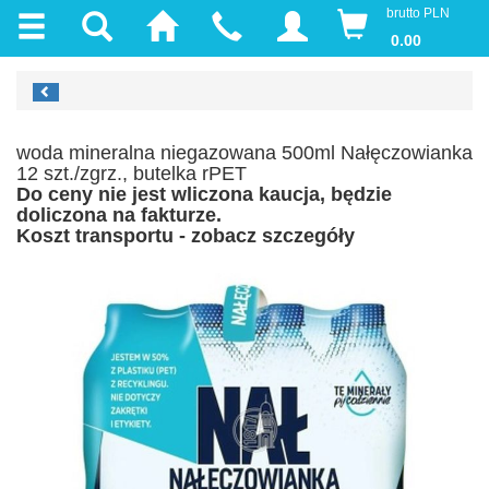
brutto PLN
0.00
woda mineralna niegazowana 500ml Nałęczowianka
12 szt./zgrz., butelka rPET
Do ceny nie jest wliczona kaucja, będzie
doliczona na fakturze.
Koszt transportu - zobacz szczegóły