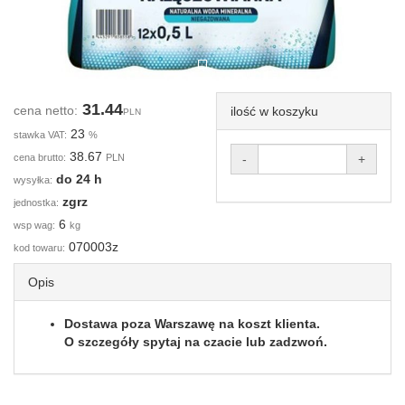
31.44
cena netto:
ilość w koszyku
PLN
23
stawka VAT:
%
38.67
cena brutto:
PLN
-
+
do 24 h
wysyłka:
zgrz
jednostka:
6
wsp wag:
kg
070003z
kod towaru:
Opis
Dostawa poza Warszawę na koszt klienta.
O szczegóły spytaj na czacie lub zadzwoń.