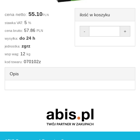
55.10
cena netto:
ilość w koszyku
PLN
5
stawka VAT:
%
57.86
cena brutto:
PLN
-
+
do 24 h
wysyłka:
zgrz
jednostka:
12
wsp wag:
kg
070102z
kod towaru:
Opis