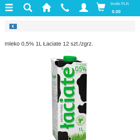
brutto PLN
0.00
mleko 0,5% 1L Łaciate 12 szt./zgrz.