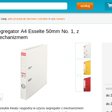
 tutaj:
abis.pl artykuły biurowe i szkolne
»
opis towaru
egregator A4 Esselte 50mm No. 1, z
echanizmem
wys
do 
do 
zwykle trwały i wygodny w użyciu segregator z mechanizmem