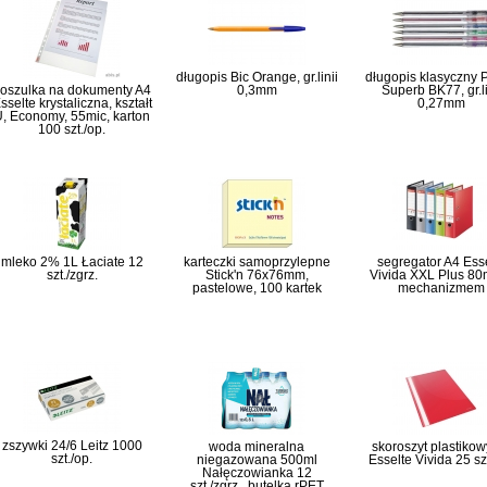
długopis Bic Orange, gr.linii
długopis klasyczny 
oszulka na dokumenty A4
0,3mm
Superb BK77, gr.li
sselte krystaliczna, kształt
0,27mm
, Economy, 55mic, karton
100 szt./op.
mleko 2% 1L Łaciate 12
karteczki samoprzylepne
segregator A4 Ess
szt./zgrz.
Stick'n 76x76mm,
Vivida XXL Plus 8
pastelowe, 100 kartek
mechanizmem
zszywki 24/6 Leitz 1000
woda mineralna
skoroszyt plastikow
szt./op.
niegazowana 500ml
Esselte Vivida 25 szt
Nałęczowianka 12
szt./zgrz., butelka rPET