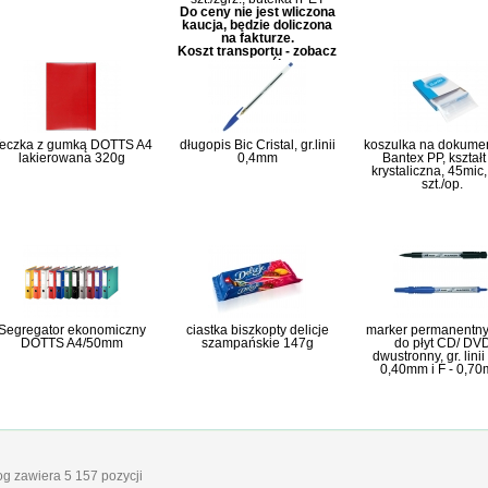
Do ceny nie jest wliczona
kaucja, będzie doliczona
na fakturze.
Koszt transportu - zobacz
szczegóły
eczka z gumką DOTTS A4
długopis Bic Cristal, gr.linii
koszulka na dokume
lakierowana 320g
0,4mm
Bantex PP, kształt
krystaliczna, 45mic
szt./op.
Segregator ekonomiczny
ciastka biszkopty delicje
marker permanentny 
DOTTS A4/50mm
szampańskie 147g
do płyt CD/ DV
dwustronny, gr. linii
0,40mm i F - 0,7
log zawiera 5 157 pozycji