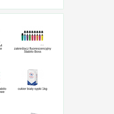
A4
te
zakreślacz fluorescencyjny
Stabilo Boss
abilo
cukier biały sypki 1kg
owe