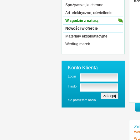
dźw
Spożywcze, kuchenne
Art. elektryczne, oświetlenie
W zgodzie z naturą
Nowości w ofercie
Materiały eksploatacyjne
Według marek
Konto Klienta
Login
Hasło
nie pamiętam hasła
Zo
Wed
W z