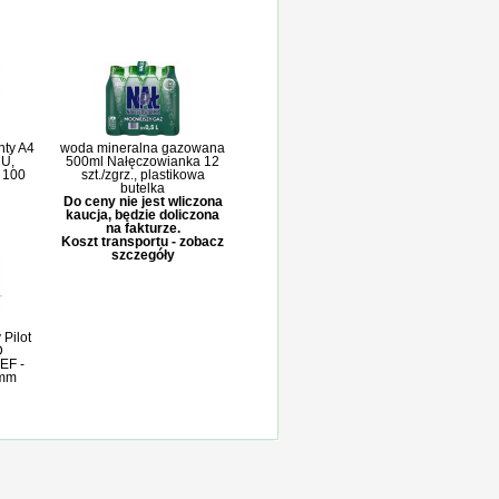
nty A4
woda mineralna gazowana
 U,
500ml Nałęczowianka 12
, 100
szt./zgrz., plastikowa
butelka
Do ceny nie jest wliczona
kaucja, będzie doliczona
na fakturze.
Koszt transportu - zobacz
szczegóły
Pilot
D
 EF -
0mm