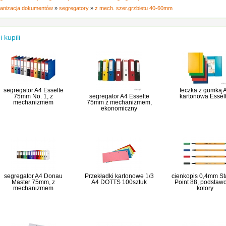
anizacja dokumentów
»
segregatory
»
z mech. szer.grzbietu 40-60mm
i kupili
segregator A4 Esselte
teczka z gumką 
75mm No. 1, z
segregator A4 Esselte
kartonowa Essel
mechanizmem
75mm z mechanizmem,
ekonomiczny
segregator A4 Donau
Przekładki kartonowe 1/3
cienkopis 0,4mm St
Master 75mm, z
A4 DOTTS 100sztuk
Point 88, podstaw
mechanizmem
kolory