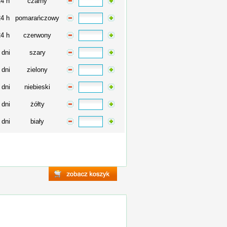
24 h
czarny
24 h
pomarańczowy
24 h
czerwony
 dni
szary
 dni
zielony
 dni
niebieski
 dni
żółty
 dni
biały