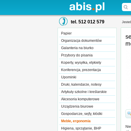
tel. 512 012 579
Jesteś
Papier
s
Organizacja dokumentów
m
Galanteria na biurko
Przybory do pisania
Koperty, wysyłka, etykiety
Konferencja, prezentacja
Upominki
Druki, kalendarze, notesy
Artykuły szkolne i kreślarskie
Akcesoria komputerowe
Urządzenia biurowe
Gospodarcze, sejfy, kłódki
Meble, ergonomia
Nie
Higiena, sprzątanie, BHP