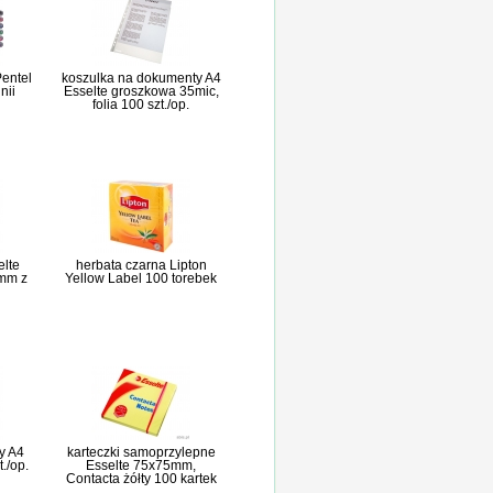
Pentel
koszulka na dokumenty A4
nii
Esselte groszkowa 35mic,
folia 100 szt./op.
elte
herbata czarna Lipton
0mm z
Yellow Label 100 torebek
y A4
karteczki samoprzylepne
./op.
Esselte 75x75mm,
Contacta żółty 100 kartek