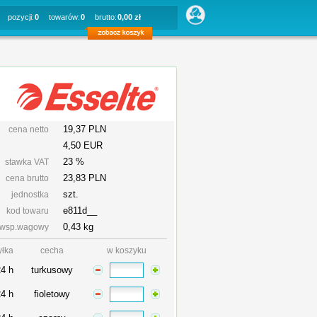
pozycji:
0
towarów:
0
brutto:
0,00 zł
19,37 PLN
cena netto
4,50 EUR
23 %
stawka VAT
23,83
PLN
cena brutto
szt.
jednostka
e811d__
kod towaru
0,43 kg
wsp.wagowy
yłka
cecha
w koszyku
24 h
turkusowy
24 h
fioletowy