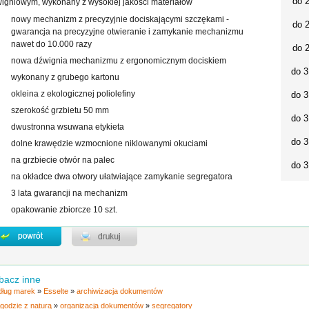
do 
igniowym, wykonany z wysokiej jakości materiałów
nowy mechanizm z precyzyjnie dociskającymi szczękami -
do 
gwarancja na precyzyjne otwieranie i zamykanie mechanizmu
nawet do 10.000 razy
do 
nowa dźwignia mechanizmu z ergonomicznym dociskiem
do 3
wykonany z grubego kartonu
okleina z ekologicznej poliolefiny
do 3
szerokość grzbietu 50 mm
do 3
dwustronna wsuwana etykieta
do 3
dolne krawędzie wzmocnione niklowanymi okuciami
na grzbiecie otwór na palec
do 3
na okładce dwa otwory ułatwiające zamykanie segregatora
3 lata gwarancji na mechanizm
opakowanie zbiorcze 10 szt.
bacz inne
ług marek
»
Esselte
»
archiwizacja dokumentów
godzie z naturą
»
organizacja dokumentów
»
segregatory