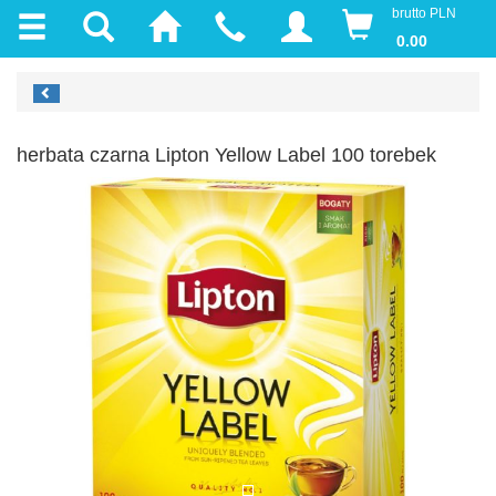
brutto PLN
0.00
herbata czarna Lipton Yellow Label 100 torebek