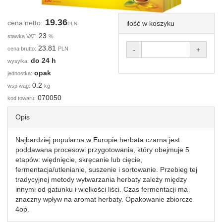
19.36
cena netto:
ilość w koszyku
PLN
23
stawka VAT:
%
23.81
cena brutto:
PLN
-
+
do 24 h
wysyłka:
opak
jednostka:
0.2
wsp wag:
kg
070050
kod towaru:
Opis
Najbardziej popularna w Europie herbata czarna jest
poddawana procesowi przygotowania, który obejmuje 5
etapów: więdnięcie, skręcanie lub cięcie,
fermentacja/utlenianie, suszenie i sortowanie. Przebieg tej
tradycyjnej metody wytwarzania herbaty zależy między
innymi od gatunku i wielkości liści. Czas fermentacji ma
znaczny wpływ na aromat herbaty. Opakowanie zbiorcze
4op.