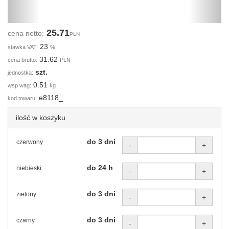
25.71
cena netto:
PLN
23
stawka VAT:
%
31.62
cena brutto:
PLN
szt.
jednostka:
0.51
wsp wag:
kg
e8118_
kod towaru:
ilość w koszyku
do 3 dni
czerwony
-
+
do 24 h
niebieski
-
+
do 3 dni
zielony
-
+
do 3 dni
czarny
-
+