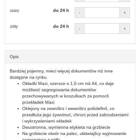
do 24 h
szary
-
+
do 24 h
żółty
-
+
Opis
Bardziej pojemny, mieci więcej dokumentów niż inne
dostępne na rynku.
Okładki Maxi, szersze o 1,5 cm niż A4, co daje
możliwoć segregowania dokumentów
przechowywanych w koszulkach za pomocš
przekładek Maxi
Oklejony na zewnštrz i wewnštrz poliolefinš, co
przedłuża jego żywotnoć, chroni przed zabrudzeniami
i wykrzywieniami okładek
Dwustronna, wymienna etykieta na grzbiecie
Na grzbiecie otwór na palec, ułatwiajšcy wyjmowanie
segregatora z półki