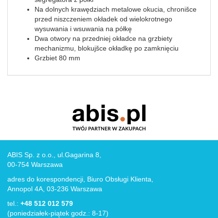
Na dolnych krawędziach metalowe okucia, chronišce
przed niszczeniem okładek od wielokrotnego
wysuwania i wsuwania na półkę
Dwa otwory na przedniej okładce na grzbiety
mechanizmu, blokujšce okładkę po zamknięciu
Grzbiet 80 mm
ABIS Sp. z o.o., ul.Gagarina 8,
00-754 Warszawa
adres do korespondencji, Biuro Obsługi Klienta,
Annopol 4A, 03-236 Warszawa
tel.:
+48 512 012 579
(poniedziałek-piątek godz.: 8-17)