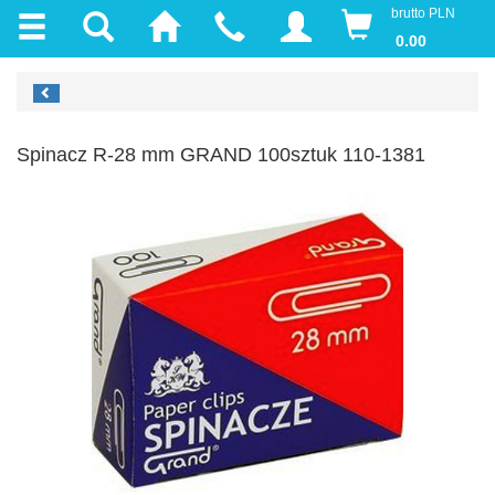
brutto PLN
0.00
Spinacz R-28 mm GRAND 100sztuk 110-1381