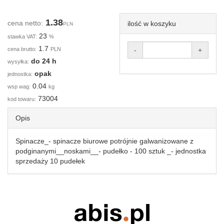
1.38
cena netto:
ilość w koszyku
PLN
23
stawka VAT:
%
1.7
cena brutto:
PLN
-
+
do 24 h
wysyłka:
opak
jednostka:
0.04
wsp wag:
kg
73004
kod towaru:
Opis
Spinacze_- spinacze biurowe potrójnie galwanizowane z
podginanymi__noskami__- pudełko - 100 sztuk _- jednostka
sprzedaży 10 pudełek