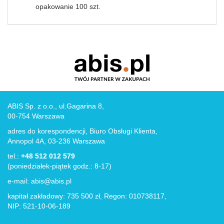
opakowanie 100 szt.
ABIS Sp. z o.o., ul.Gagarina 8,
00-754 Warszawa
adres do korespondencji, Biuro Obsługi Klienta,
Annopol 4A, 03-236 Warszawa
tel.:
+48 512 012 579
(poniedziałek-piątek godz.: 8-17)
e-mail:
abis@abis.pl
kapitał zakładowy: 735 500 zł, Regon: 010738117,
NIP: 521-10-06-189