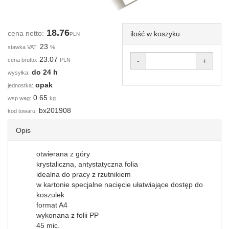
18.76
cena netto:
ilość w koszyku
PLN
23
stawka VAT:
%
23.07
cena brutto:
PLN
-
+
do 24 h
wysyłka:
opak
jednostka:
0.65
wsp wag:
kg
bx201908
kod towaru:
Opis
otwierana z góry
krystaliczna, antystatyczna folia
idealna do pracy z rzutnikiem
w kartonie specjalne nacięcie ułatwiające dostęp do
koszulek
format A4
wykonana z folii PP
45 mic.