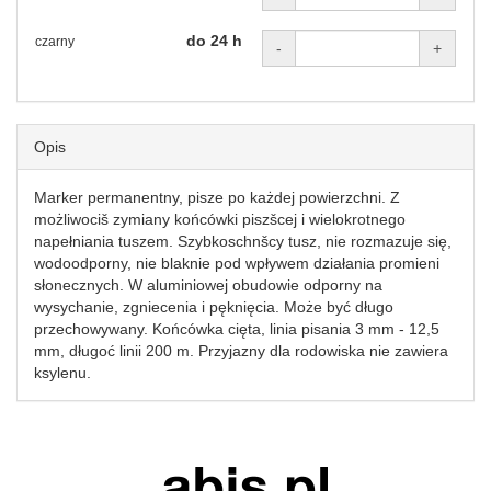
do 24 h
czarny
-
+
Opis
Marker permanentny, pisze po każdej powierzchni. Z
możliwociš zymiany końcówki piszšcej i wielokrotnego
napełniania tuszem. Szybkoschnšcy tusz, nie rozmazuje się,
wodoodporny, nie blaknie pod wpływem działania promieni
słonecznych. W aluminiowej obudowie odporny na
wysychanie, zgniecenia i pęknięcia. Może być długo
przechowywany. Końcówka cięta, linia pisania 3 mm - 12,5
mm, długoć linii 200 m. Przyjazny dla rodowiska nie zawiera
ksylenu.