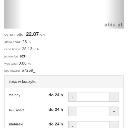
22.87
cena netto:
PLN
23
stawka VAT:
%
28.13
cena brutto:
PLN
szt.
jednostka:
0.08
wsp wag:
kg
57259_
kod towaru:
ilość w koszyku
do 24 h
zielony
-
+
do 24 h
czerwony
-
+
do 24 h
niebieski
-
+