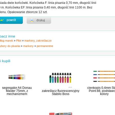
iada dwie końcówki. Końcówka F: linia pisania 0,70 mm, długość linii
 m. Końcówka EF: linia pisania 0,40 mm, długość linii 1100 m. Bez
lenu. Opakowanie zbiorcze 12 szt.
bacz inne
ług marek
»
Pilot
»
markery, zakreślacze
ybory do pisania
»
markery
»
permanentne
i kupili
segregator A4 Donau
cienkopis 0,4mm St
Master 75mm, z
zakreślacz fluorescencyjny
Point 88, podstaw
mechanizmem
Stabilo Boss
kolory