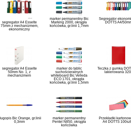
marker permanentny Bic
Segregator ekonom
segregator A4 Esselte
Marking 2000, okrągła
DOTTS A4/50m
75mm z mechanizmem,
końcówka, gr.linii 1,7mm
ekonomiczny
segregator A4 Esselte
marker do tablic
Teczka z gumką DOT
50mm No. 1, z
suchościeralnych
lakierowana 32
mechanizmem
whiteboard Bic Velleda
ECO 1701, okrągła
końcówka, gr.linii 1,5mm
ługopis Bic Orange, gr.linii
marker permanentny
Przekładki kartonow
0,3mm
Pentel N850, okrągła
A4 DOTTS 100sz
końcówka