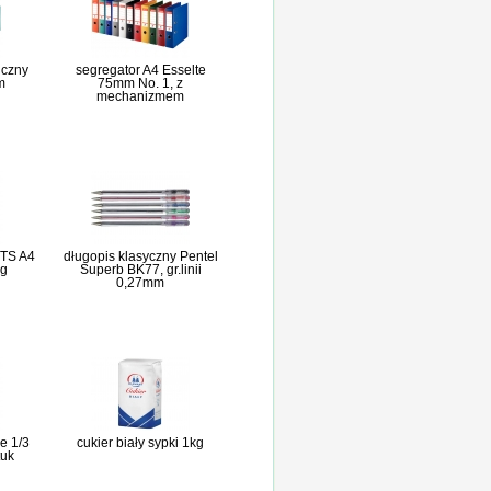
iczny
segregator A4 Esselte
m
75mm No. 1, z
mechanizmem
TS A4
długopis klasyczny Pentel
0g
Superb BK77, gr.linii
0,27mm
e 1/3
cukier biały sypki 1kg
tuk