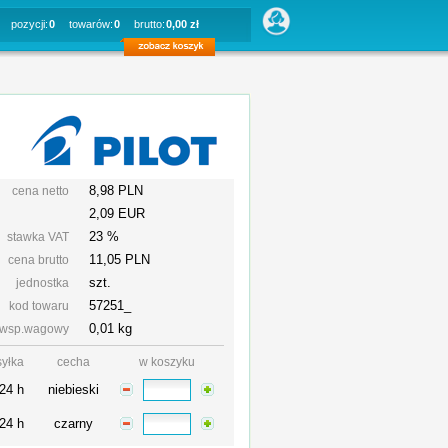
pozycji:
0
towarów:
0
brutto:
0,00 zł
8,98 PLN
cena netto
2,09 EUR
23 %
stawka VAT
11,05
PLN
cena brutto
szt.
jednostka
57251_
kod towaru
0,01 kg
wsp.wagowy
yłka
cecha
w koszyku
24 h
niebieski
24 h
czarny