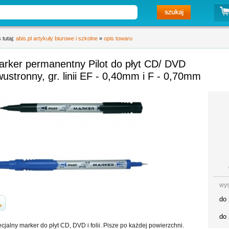
 tutaj:
abis.pl artykuły biurowe i szkolne
»
opis towaru
arker permanentny Pilot do płyt CD/ DVD
ustronny, gr. linii EF - 0,40mm i F - 0,70mm
wys
do 
do 
cjalny marker do płyt CD, DVD i folii. Pisze po każdej powierzchni.