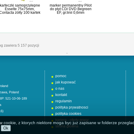
karteczki samoprzylepne
marker permanentny Pilot
Esselte 75x75mm,
do płyt CD/ DVD Begreen
Contacta żółty 100 kartek
EF, gr.linii 0,6mm
log zawiera 5 157 pozycji
'
pomoc
jak kupować
oland
o nas
zawa
,
Poland
kontakt
NIP: 521-10-06-189
regulamin
a
polityka prywatnosci
16)
polityka cookies
kariera - oferty pracy
w cookie, z ktorych niektore moga byc juz zapisane w folderze przeglad
01
strona główna