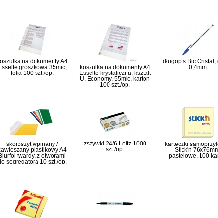
oszulka na dokumenty A4
długopis Bic Cristal, g
Esselte groszkowa 35mic,
koszulka na dokumenty A4
0,4mm
folia 100 szt./op.
Esselte krystaliczna, kształt
U, Economy, 55mic, karton
100 szt./op.
zszywki 24/6 Leitz 1000
skoroszyt wpinany /
karteczki samoprzy
szt./op.
zawieszany plastikowy A4
Stick'n 76x76mm
Biurfol twardy, z otworami
pastelowe, 100 ka
do segregatora 10 szt./op.