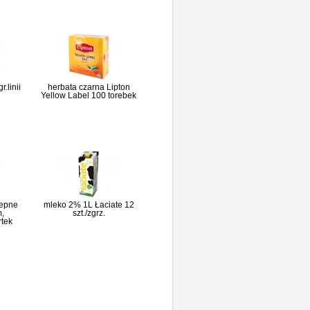
r.linii
herbata czarna Lipton
Yellow Label 100 torebek
lepne
mleko 2% 1L Łaciate 12
,
szt./zgrz.
rtek