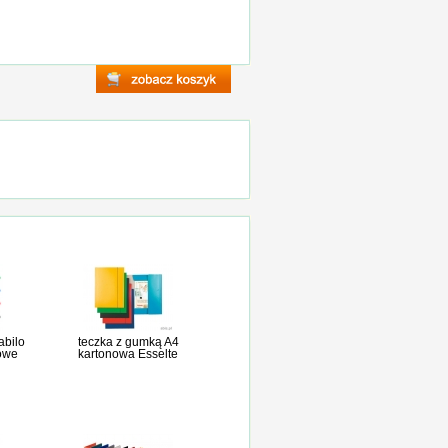
abilo
teczka z gumką A4
owe
kartonowa Esselte