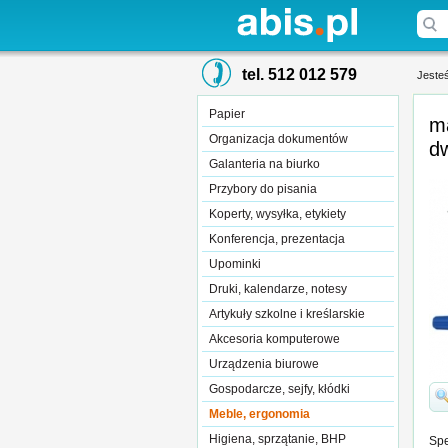
tel. 512 012 579
Jesteś
Papier
m
Organizacja dokumentów
dw
Galanteria na biurko
Przybory do pisania
Koperty, wysyłka, etykiety
Konferencja, prezentacja
Upominki
Druki, kalendarze, notesy
Artykuły szkolne i kreślarskie
Akcesoria komputerowe
Urządzenia biurowe
Gospodarcze, sejfy, kłódki
Meble, ergonomia
Higiena, sprzątanie, BHP
Spe