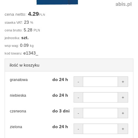
4.29
cena netto:
PLN
23
stawka VAT:
%
5.28
cena brutto:
PLN
szt.
jednostka:
0.09
wsp wag:
kg
e1343_
kod towaru:
ilość w koszyku
do 24 h
granatowa
-
+
do 24 h
niebieska
-
+
do 3 dni
czerwona
-
+
do 24 h
zielona
-
+