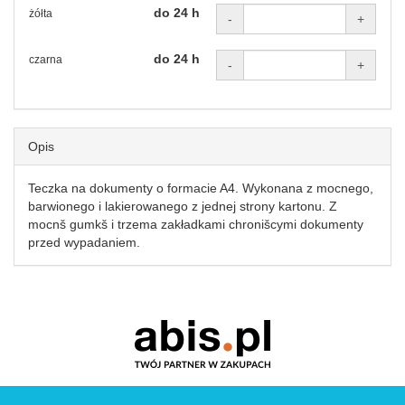
do 24 h
żółta
-
+
do 24 h
czarna
-
+
Opis
Teczka na dokumenty o formacie A4. Wykonana z mocnego,
barwionego i lakierowanego z jednej strony kartonu. Z
mocnš gumkš i trzema zakładkami chronišcymi dokumenty
przed wypadaniem.