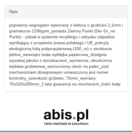
Opis
popularny segregator wykonany z tektury o grubości 2,1mm i
gramaturze 1290gsm_posiada Zielony Punkt (Der Gr_ne
Punkt) - udział w systemie recyklingu i odzysku odpadów
wynikający z przepisów prawa polskiego i UE_pokryty
ekologiczną folią polipropylenową (100_m) o strukturze
płótna_wewnątrz biała wyklejka papierowa_dźwignia
wysokiej jakości z dociskaczem_wymienna, obustronna
etykieta grzbietowa_wzmocniony otwór na palec_pod
mechanizmem dźwigniowym umieszczony jest numer
kontrolny_szerokość grzbietu: 75mm_wymiary:
75x320x285mm_2 lata gwarancji na mechanizm_kolor biały