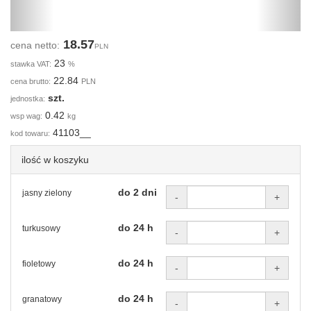
18.57
cena netto:
PLN
23
stawka VAT:
%
22.84
cena brutto:
PLN
szt.
jednostka:
0.42
wsp wag:
kg
41103__
kod towaru:
ilość w koszyku
do 2 dni
jasny zielony
-
+
do 24 h
turkusowy
-
+
do 24 h
fioletowy
-
+
do 24 h
granatowy
-
+