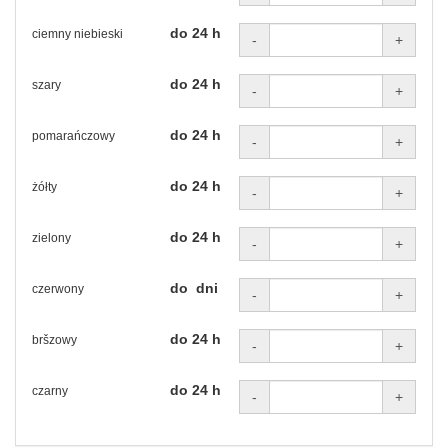
do 24 h
ciemny niebieski
-
+
do 24 h
szary
-
+
do 24 h
pomarańczowy
-
+
do 24 h
żółty
-
+
do 24 h
zielony
-
+
do dni
czerwony
-
+
do 24 h
bršzowy
-
+
do 24 h
czarny
-
+