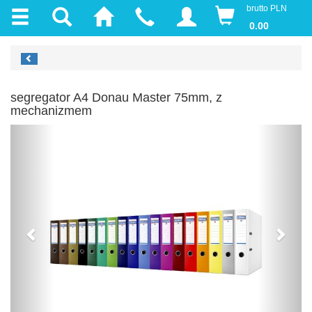
brutto PLN
0.00
segregator A4 Donau Master 75mm, z
mechanizmem
Previous
Next