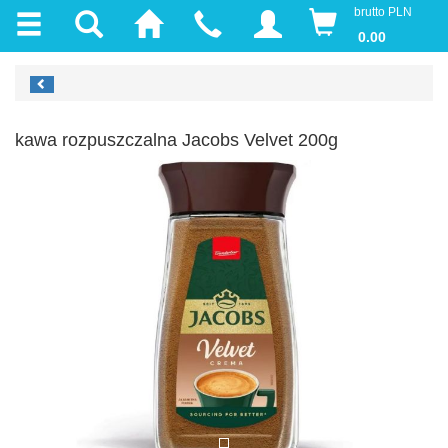
brutto PLN
0.00
kawa rozpuszczalna Jacobs Velvet 200g