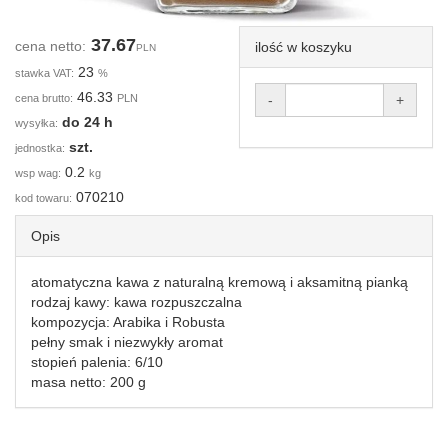
37.67
cena netto:
ilość w koszyku
PLN
23
stawka VAT:
%
46.33
cena brutto:
PLN
-
+
do 24 h
wysyłka:
szt.
jednostka:
0.2
wsp wag:
kg
070210
kod towaru:
Opis
atomatyczna kawa z naturalną kremową i aksamitną pianką
rodzaj kawy: kawa rozpuszczalna
kompozycja: Arabika i Robusta
pełny smak i niezwykły aromat
stopień palenia: 6/10
masa netto: 200 g