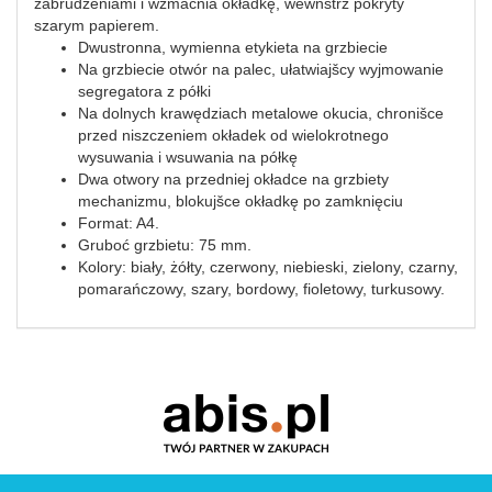
zabrudzeniami i wzmacnia okładkę, wewnštrz pokryty
szarym papierem.
Dwustronna, wymienna etykieta na grzbiecie
Na grzbiecie otwór na palec, ułatwiajšcy wyjmowanie
segregatora z półki
Na dolnych krawędziach metalowe okucia, chronišce
przed niszczeniem okładek od wielokrotnego
wysuwania i wsuwania na półkę
Dwa otwory na przedniej okładce na grzbiety
mechanizmu, blokujšce okładkę po zamknięciu
Format: A4.
Gruboć grzbietu: 75 mm.
Kolory: biały, żółty, czerwony, niebieski, zielony, czarny,
pomarańczowy, szary, bordowy, fioletowy, turkusowy.