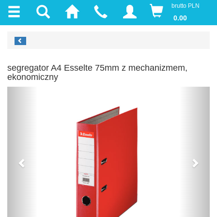
brutto PLN
0.00
segregator A4 Esselte 75mm z mechanizmem,
ekonomiczny
Previous
Next