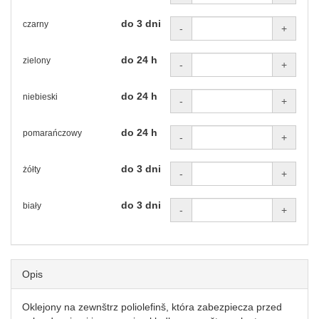
do 3 dni
czarny
-
+
do 24 h
zielony
-
+
do 24 h
niebieski
-
+
do 24 h
pomarańczowy
-
+
do 3 dni
żółty
-
+
do 3 dni
biały
-
+
Opis
Oklejony na zewnštrz poliolefinš, która zabezpiecza przed