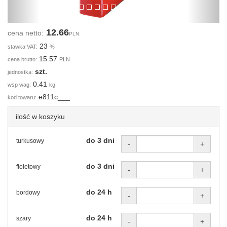
12.66
cena netto:
PLN
23
stawka VAT:
%
15.57
cena brutto:
PLN
szt.
jednostka:
0.41
wsp wag:
kg
e811c___
kod towaru:
ilość w koszyku
do 3 dni
turkusowy
-
+
do 3 dni
fioletowy
-
+
do 24 h
bordowy
-
+
do 24 h
szary
-
+