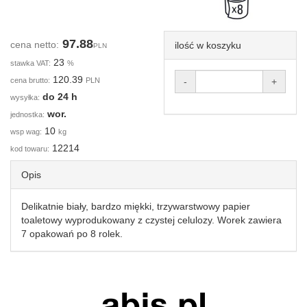
97.88
cena netto:
ilość w koszyku
PLN
23
stawka VAT:
%
120.39
cena brutto:
PLN
-
+
do 24 h
wysyłka:
wor.
jednostka:
10
wsp wag:
kg
12214
kod towaru:
Opis
Delikatnie biały, bardzo miękki, trzywarstwowy papier
toaletowy wyprodukowany z czystej celulozy. Worek zawiera
7 opakowań po 8 rolek.