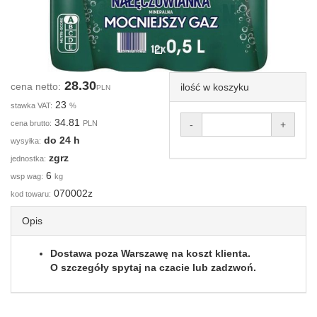
28.30
cena netto:
ilość w koszyku
PLN
23
stawka VAT:
%
34.81
cena brutto:
PLN
-
+
do 24 h
wysyłka:
zgrz
jednostka:
6
wsp wag:
kg
070002z
kod towaru:
Opis
Dostawa poza Warszawę na koszt klienta.
O szczegóły spytaj na czacie lub zadzwoń.