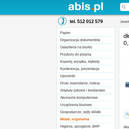
tel. 512 012 579
Jesteś
Papier
dł
Organizacja dokumentów
0
Galanteria na biurko
Przybory do pisania
Koperty, wysyłka, etykiety
Konferencja, prezentacja
Upominki
Druki, kalendarze, notesy
Artykuły szkolne i kreślarskie
Akcesoria komputerowe
Urządzenia biurowe
Gospodarcze, sejfy, kłódki
Meble, ergonomia
Higiena, sprzątanie, BHP
dłu