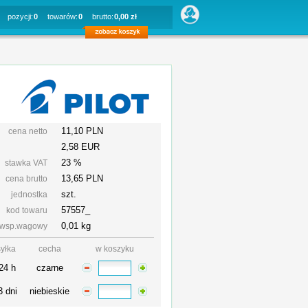
pozycji:
0
towarów:
0
brutto:
0,00 zł
11,10 PLN
cena netto
2,58 EUR
23 %
stawka VAT
13,65
PLN
cena brutto
szt.
jednostka
57557_
kod towaru
0,01 kg
wsp.wagowy
yłka
cecha
w koszyku
24 h
czarne
3 dni
niebieskie