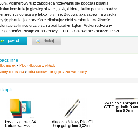
00m. Polimerowy tusz zapobiega rozlewaniu się podczas pisania.
kalna konstrukcja głowicy piszącej, dzięki której, kulka pomimo bardzo
ej średnicy obraca się lekko i płynnie. Budowa taka zapewnia wysoką
cyzję pisania, jednocześnie eliminując efekt skrobania. Możliwość
ślenia przy linijce oraz pisania pod każdym kątem. Wykorzystywany
ez geodetów. Pasuje wkład żelowy G-TEC. Opakowanie zbiorcze 12 szt.
bacz inne
ług marek
»
Pilot
»
długopisy, wkłady
ybory do pisania
»
pióra kulkowe, długopisy żelowe, rollery
i kupili
wkład do cienkopisu 
GTEC, gr. kulki 0,4m
linii 0,2mm
teczka z gumką A4
długopis żelowy Pilot G1
kartonowa Esselte
Grip gel, gr.linii 0,32mm