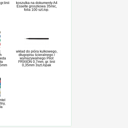
r.linii
koszulka na dokumenty A4
Esselte groszkowa 35mic,
folia 100 szt./op.
c
wkład do pióra kulkowego,
h
długopisu ścieralnego /
leda
wymazywalnego Pilot
ła
FRIXION 0,7mm, gr. linii
1,5mm
0,35mm 3szt./opak
ntel
ny,
ła