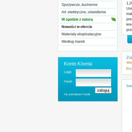
1,2
Spożywcze, kuchenne
Uni
Art. elektryczne, oświetlenie
mał
pre
W zgodzie z naturą
kre
Nowości w ofercie
prz
Materiały eksploatacyjne
Według marek
Zo
Wed
Konto Klienta
Prz
Login
Hasło
Inn
nie pamiętam hasła