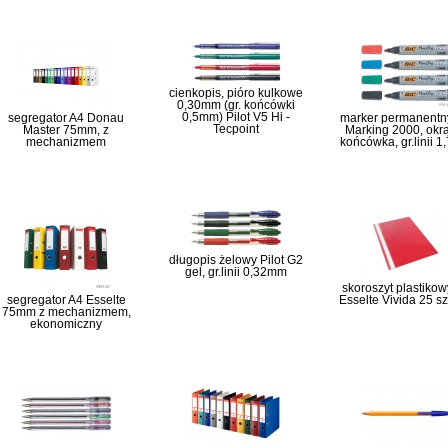
cienkopis, pióro kulkowe
0,30mm (gr. końcówki
0,5mm) Pilot V5 Hi -
segregator A4 Donau
marker permanentn
Tecpoint
Master 75mm, z
Marking 2000, okr
mechanizmem
końcówka, gr.linii 
długopis żelowy Pilot G2
gel, gr.linii 0,32mm
skoroszyt plastikow
segregator A4 Esselte
Esselte Vivida 25 szt
75mm z mechanizmem,
ekonomiczny