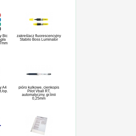
y Bic
zakreślacz fluorescencyjny
ągła
Stabilo Boss Luminator
1,7mm
y A4
pióro kulkowe, cienkopis
./op.
Pilot Vball RT,
automatyczny, gr.linii
0,25mm