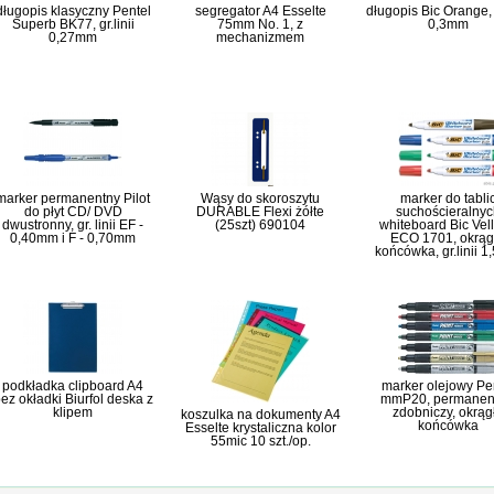
długopis klasyczny Pentel
segregator A4 Esselte
długopis Bic Orange, g
Superb BK77, gr.linii
75mm No. 1, z
0,3mm
0,27mm
mechanizmem
marker permanentny Pilot
Wąsy do skoroszytu
marker do tabli
do płyt CD/ DVD
DURABLE Flexi żółte
suchościeralnyc
dwustronny, gr. linii EF -
(25szt) 690104
whiteboard Bic Vel
0,40mm i F - 0,70mm
ECO 1701, okrąg
końcówka, gr.linii 
podkładka clipboard A4
marker olejowy Pe
ez okładki Biurfol deska z
mmP20, permanent
klipem
zdobniczy, okrąg
koszulka na dokumenty A4
końcówka
Esselte krystaliczna kolor
55mic 10 szt./op.