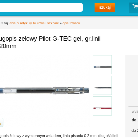
 tutaj:
abis.pl artykuły biurowe i szkolne
»
opis towaru
ugopis żelowy Pilot G-TEC gel, gr.linii
,20mm
wys
do 
do 
gopis żelowy z wymiennym wkładem, linia pisania 0.2 mm, długość linii