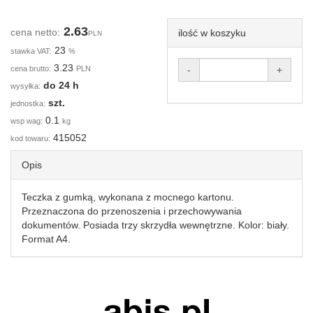
2.63
cena netto:
ilość w koszyku
PLN
23
stawka VAT:
%
3.23
cena brutto:
PLN
-
+
do 24 h
wysyłka:
szt.
jednostka:
0.1
wsp wag:
kg
415052
kod towaru:
Opis
Teczka z gumką, wykonana z mocnego kartonu.
Przeznaczona do przenoszenia i przechowywania
dokumentów. Posiada trzy skrzydła wewnętrzne. Kolor: biały.
Format A4.