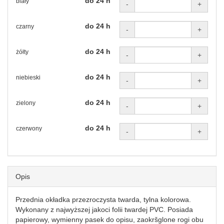
do 24 h
biały
-
+
do 24 h
czarny
-
+
do 24 h
żółty
-
+
do 24 h
niebieski
-
+
do 24 h
zielony
-
+
do 24 h
czerwony
-
+
Opis
Przednia okładka przezroczysta twarda, tylna kolorowa.
Wykonany z najwyższej jakoci folii twardej PVC. Posiada
papierowy, wymienny pasek do opisu, zaokršglone rogi obu