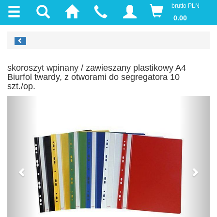
brutto PLN
0.00
skoroszyt wpinany / zawieszany plastikowy A4
Biurfol twardy, z otworami do segregatora 10
szt./op.
Previous
Next