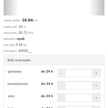
16.84
cena netto:
PLN
23
stawka VAT:
%
20.71
cena brutto:
PLN
opak
jednostka:
0.15
wsp wag:
kg
41032__
kod towaru:
ilość w koszyku
do 24 h
granatowy
-
+
do 24 h
pomarańczowy
-
+
do 24 h
szary
-
+