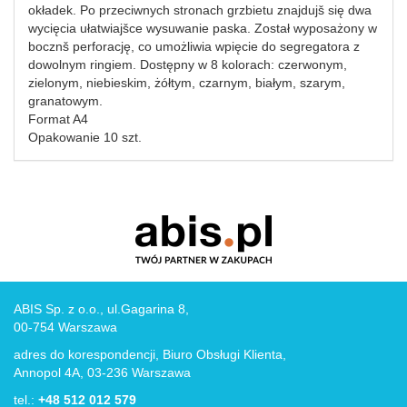
okładek. Po przeciwnych stronach grzbietu znajdujš się dwa
wycięcia ułatwiajšce wysuwanie paska. Został wyposażony w
bocznš perforację, co umożliwia wpięcie do segregatora z
dowolnym ringiem. Dostępny w 8 kolorach: czerwonym,
zielonym, niebieskim, żółtym, czarnym, białym, szarym,
granatowym.
Format A4
Opakowanie 10 szt.
ABIS Sp. z o.o., ul.Gagarina 8,
00-754 Warszawa
adres do korespondencji, Biuro Obsługi Klienta,
Annopol 4A, 03-236 Warszawa
tel.:
+48 512 012 579