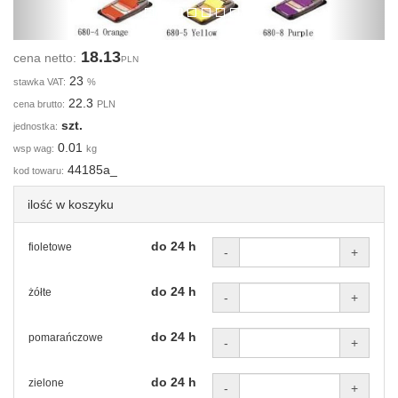
18.13
cena netto:
PLN
23
stawka VAT:
%
22.3
cena brutto:
PLN
szt.
jednostka:
0.01
wsp wag:
kg
44185a_
kod towaru:
ilość w koszyku
do 24 h
fioletowe
-
+
do 24 h
żółte
-
+
do 24 h
pomarańczowe
-
+
do 24 h
zielone
-
+