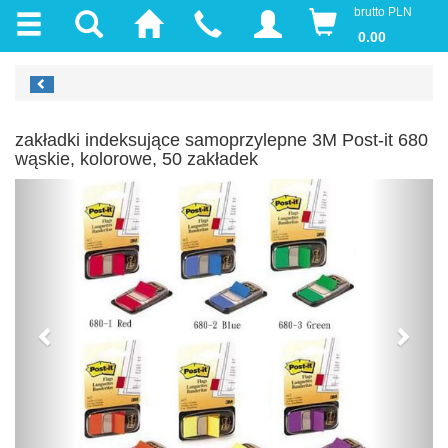
brutto PLN
0.00
zakładki indeksujące samoprzylepne 3M Post-it 680
wąskie, kolorowe, 50 zakładek
Previous
Next