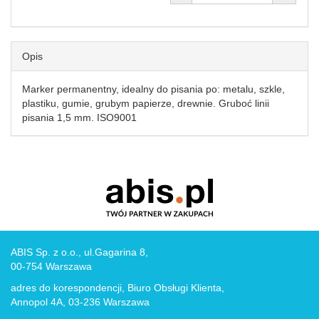
Opis
Marker permanentny, idealny do pisania po: metalu, szkle,
plastiku, gumie, grubym papierze, drewnie. Gruboć linii
pisania 1,5 mm. ISO9001
ABIS Sp. z o.o., ul.Gagarina 8,
00-754 Warszawa
adres do korespondencji, Biuro Obsługi Klienta,
Annopol 4A, 03-236 Warszawa