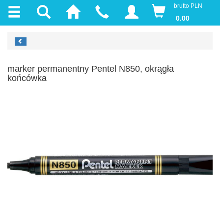
brutto PLN
0.00
marker permanentny Pentel N850, okrągła
końcówka