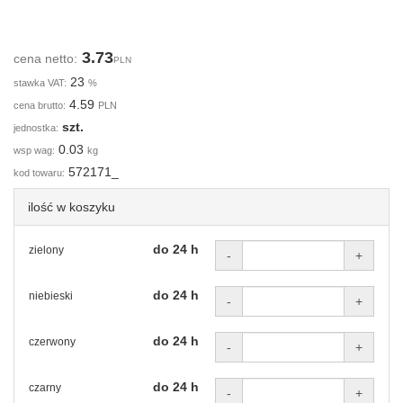
3.73
cena netto:
PLN
23
stawka VAT:
%
4.59
cena brutto:
PLN
szt.
jednostka:
0.03
wsp wag:
kg
572171_
kod towaru:
ilość w koszyku
do 24 h
zielony
-
+
do 24 h
niebieski
-
+
do 24 h
czerwony
-
+
do 24 h
czarny
-
+