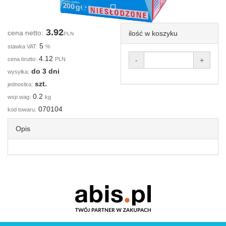
3.92
cena netto:
ilość w koszyku
PLN
5
stawka VAT:
%
4.12
cena brutto:
PLN
-
+
do 3 dni
wysyłka:
szt.
jednostka:
0.2
wsp wag:
kg
070104
kod towaru:
Opis