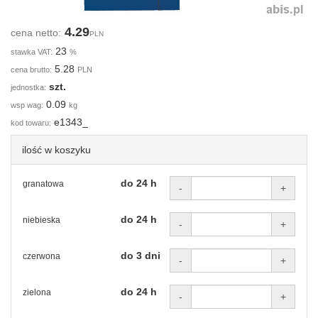
4.29
cena netto:
PLN
23
stawka VAT:
%
5.28
cena brutto:
PLN
szt.
jednostka:
0.09
wsp wag:
kg
e1343_
kod towaru:
ilość w koszyku
do 24 h
granatowa
-
+
do 24 h
niebieska
-
+
do 3 dni
czerwona
-
+
do 24 h
zielona
-
+