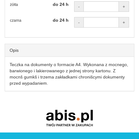
do 24 h
żółta
-
+
do 24 h
czarna
-
+
Opis
Teczka na dokumenty o formacie A4. Wykonana z mocnego,
barwionego i lakierowanego z jednej strony kartonu. Z
mocnš gumkš i trzema zakładkami chronišcymi dokumenty
przed wypadaniem.