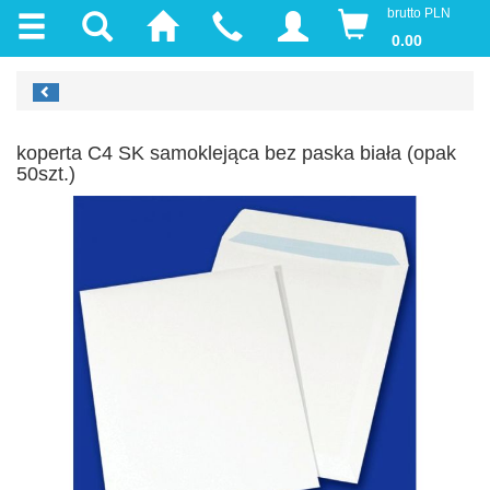
brutto PLN
0.00
koperta C4 SK samoklejąca bez paska biała (opak
50szt.)