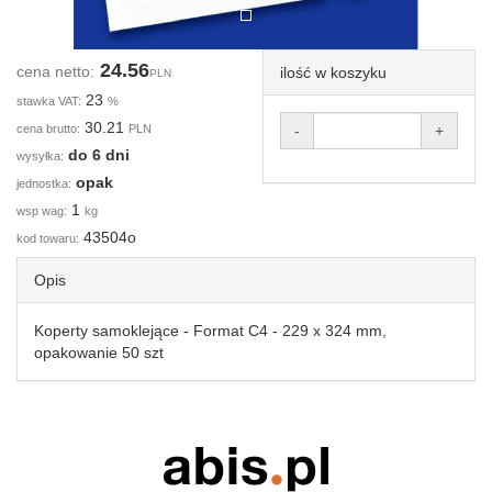
24.56
cena netto:
ilość w koszyku
PLN
23
stawka VAT:
%
30.21
cena brutto:
PLN
-
+
do 6 dni
wysyłka:
opak
jednostka:
1
wsp wag:
kg
43504o
kod towaru:
Opis
Koperty samoklejące - Format C4 - 229 x 324 mm,
opakowanie 50 szt