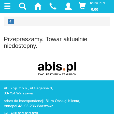
brutto PLN
0.00
Przepraszamy. Towar aktualnie
niedostepny.
ABIS Sp. z o.o., ul.Gagarina 8,
00-754 Warszawa
adres do korespondencji, Biuro Obsługi Klienta,
Annopol 4A, 03-236 Warszawa
tel.:
+48 512 012 579