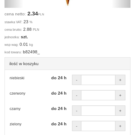
2.34
cena netto:
PLN
23
stawka VAT:
%
2.88
cena brutto:
PLN
szt.
jednostka:
0.01
wsp wag:
kg
b82498_
kod towaru:
ilość w koszyku
do 24 h
niebieski
-
+
do 24 h
czerwony
-
+
do 24 h
czarny
-
+
do 24 h
zielony
-
+