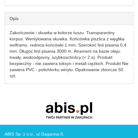
Opis
Zakończenie i skuwka w kolorze tuszu. Transparentny
korpus. Wentylowana skuwka. Końcówka piszšca z węglika
wolframu. rednica końcówki 1 mm. Szerokoć linii pisania 0,4
mm. Długoć linii pisania 3000 m. Atrament na bazie oleju:
trwały, wodoodporny, szybkoschnšcy (< 2 s). Produkt
bezpieczny - nie zawiera toksyn i metali ciężkich. Produkt Nie
zawiera PVC - polichlorku winylu. Opakowanie zbiorcze 50
szt.
ABIS Sp. z o.o., ul.Gagarina 8,