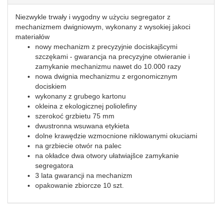
Niezwykle trwały i wygodny w użyciu segregator z
mechanizmem dwigniowym, wykonany z wysokiej jakoci
materiałów
nowy mechanizm z precyzyjnie dociskajšcymi
szczękami - gwarancja na precyzyjne otwieranie i
zamykanie mechanizmu nawet do 10.000 razy
nowa dwignia mechanizmu z ergonomicznym
dociskiem
wykonany z grubego kartonu
okleina z ekologicznej poliolefiny
szerokoć grzbietu 75 mm
dwustronna wsuwana etykieta
dolne krawędzie wzmocnione niklowanymi okuciami
na grzbiecie otwór na palec
na okładce dwa otwory ułatwiajšce zamykanie
segregatora
3 lata gwarancji na mechanizm
opakowanie zbiorcze 10 szt.