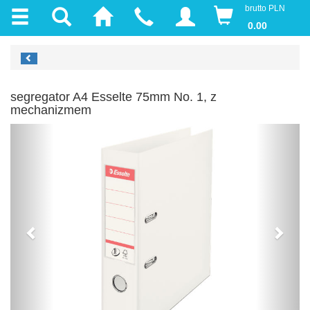
brutto PLN
0.00
segregator A4 Esselte 75mm No. 1, z
mechanizmem
Previous
Next