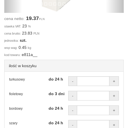
19.37
cena netto:
PLN
23
stawka VAT:
%
23.83
cena brutto:
PLN
szt.
jednostka:
0.45
wsp wag:
kg
e811a__
kod towaru:
ilość w koszyku
do 24 h
turkusowy
-
+
do 3 dni
fioletowy
-
+
do 24 h
bordowy
-
+
do 24 h
szary
-
+