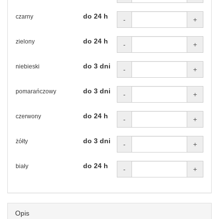
do 24 h
czarny
-
+
do 24 h
zielony
-
+
do 3 dni
niebieski
-
+
do 3 dni
pomarańczowy
-
+
do 24 h
czerwony
-
+
do 3 dni
żółty
-
+
do 24 h
biały
-
+
Opis