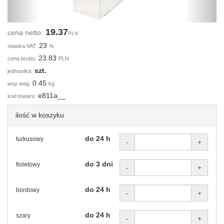
19.37
cena netto:
PLN
23
stawka VAT:
%
23.83
cena brutto:
PLN
szt.
jednostka:
0.45
wsp wag:
kg
e811a__
kod towaru:
ilość w koszyku
do 24 h
turkusowy
-
+
do 3 dni
fioletowy
-
+
do 24 h
bordowy
-
+
do 24 h
szary
-
+