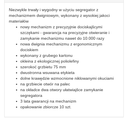
Niezwykle trwały i wygodny w użyciu segregator z
mechanizmem dwigniowym, wykonany z wysokiej jakoci
materiałów
nowy mechanizm z precyzyjnie dociskajšcymi
szczękami - gwarancja na precyzyjne otwieranie i
zamykanie mechanizmu nawet do 10.000 razy
nowa dwignia mechanizmu z ergonomicznym
dociskiem
wykonany z grubego kartonu
okleina z ekologicznej poliolefiny
szerokoć grzbietu 75 mm
dwustronna wsuwana etykieta
dolne krawędzie wzmocnione niklowanymi okuciami
na grzbiecie otwór na palec
na okładce dwa otwory ułatwiajšce zamykanie
segregatora
3 lata gwarancji na mechanizm
opakowanie zbiorcze 10 szt.