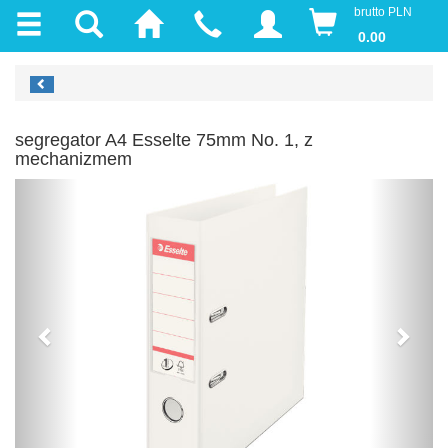
brutto PLN
0.00
segregator A4 Esselte 75mm No. 1, z
mechanizmem
Previous
Next