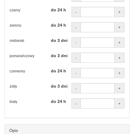
do 24 h
czarny
-
+
do 24 h
zielony
-
+
do 3 dni
niebieski
-
+
do 3 dni
pomarańczowy
-
+
do 24 h
czerwony
-
+
do 3 dni
żółty
-
+
do 24 h
biały
-
+
Opis