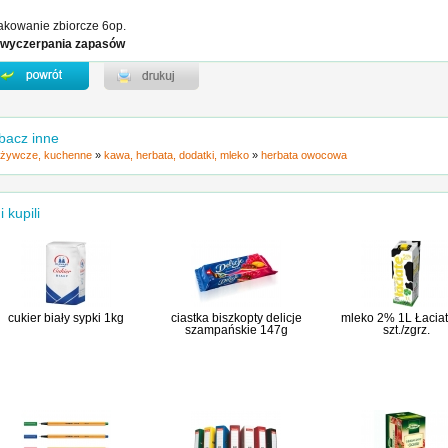
kowanie zbiorcze 6op.
 wyczerpania zapasów
bacz inne
żywcze, kuchenne
»
kawa, herbata, dodatki, mleko
»
herbata owocowa
i kupili
cukier biały sypki 1kg
ciastka biszkopty delicje
mleko 2% 1L Łaciat
szampańskie 147g
szt./zgrz.