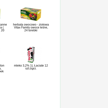
kanne
herbata owocowo - ziołowa
a (
Vitax Family owoce leśne,
, 20
24 torebki
pton
mleko 3,2% 1L Łaciate 12
,
szt./zgrz.
bek