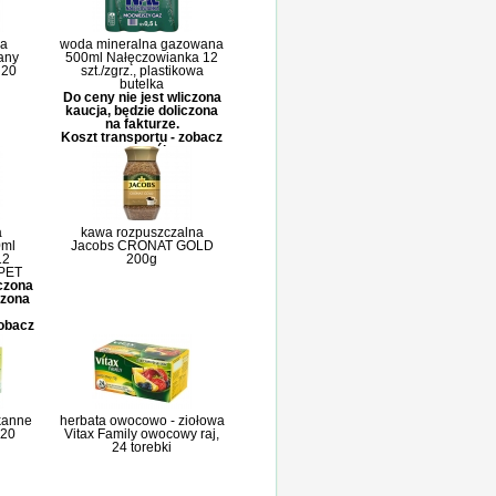
wa
woda mineralna gazowana
any
500ml Nałęczowianka 12
 20
szt./zgrz., plastikowa
butelka
Do ceny nie jest wliczona
kaucja, będzie doliczona
na fakturze.
Koszt transportu - zobacz
szczegóły
a
kawa rozpuszczalna
0ml
Jacobs CRONAT GOLD
12
200g
rPET
iczona
czona
zobacz
kanne
herbata owocowo - ziołowa
 20
Vitax Family owocowy raj,
24 torebki