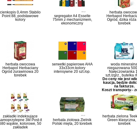
cienkopis 0,4mm Stabilo
herbata owoco
Point 88, podstawowe
segregator A4 Esselte
Herbapol Herbaci
kolory
75mm z mechanizmem,
Ogród, dzika róża
ekonomiczny
torebek
herbata owocowa
serwetki papierowe AHA
woda mineraln
Herbapol Herbaciany
33x33cm kolory
niegazowana 50
Ogród żurawinowa 20
intensywne 20 szt./op.
Nałęczowianka 
torebek
szt./zgrz., butelka 
Do ceny nie jest wl
kaucja, będzie doli
na fakturze.
Koszt transportu - 
szczegóły
zakładki indeksujące
herbata zielona Tee
samoprzylepne 3M Post-it
herbata ziołowa Zielnik
Green klasyczna,
680 wąskie, kolorowe, 50
Polski mięta, 20 torebek
torebek
zakładek