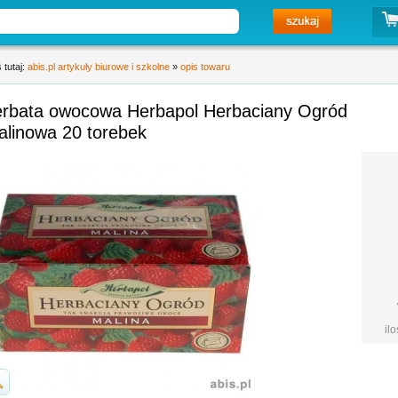
 tutaj:
abis.pl artykuły biurowe i szkolne
»
opis towaru
erbata owocowa Herbapol Herbaciany Ogród
alinowa 20 torebek
il