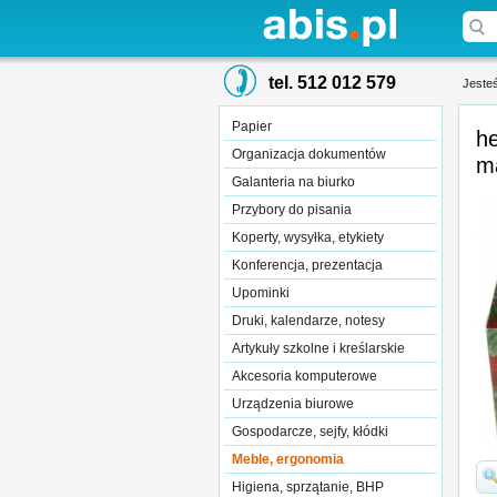
tel. 512 012 579
Jesteś
Papier
h
Organizacja dokumentów
m
Galanteria na biurko
Przybory do pisania
Koperty, wysyłka, etykiety
Konferencja, prezentacja
Upominki
Druki, kalendarze, notesy
Artykuły szkolne i kreślarskie
Akcesoria komputerowe
Urządzenia biurowe
Gospodarcze, sejfy, kłódki
Meble, ergonomia
Higiena, sprzątanie, BHP