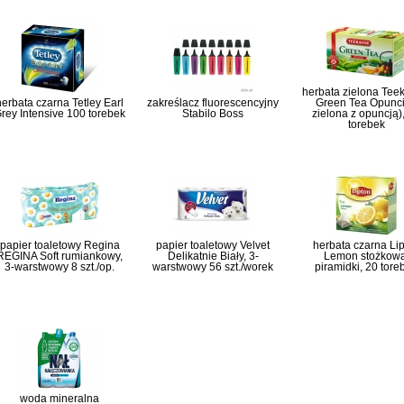
herbata zielona Tee
herbata czarna Tetley Earl
zakreślacz fluorescencyjny
Green Tea Opunci
rey Intensive 100 torebek
Stabilo Boss
zielona z opuncją)
torebek
papier toaletowy Regina
papier toaletowy Velvet
herbata czarna Li
REGINA Soft rumiankowy,
Delikatnie Biały, 3-
Lemon stożkowa
3-warstwowy 8 szt./op.
warstwowy 56 szt./worek
piramidki, 20 tore
woda mineralna