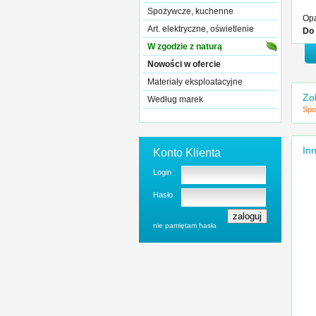
Spożywcze, kuchenne
Opa
Art. elektryczne, oświetlenie
Do
W zgodzie z naturą
Nowości w ofercie
Materiały eksploatacyjne
Zo
Według marek
Spo
Inn
Konto Klienta
Login
Hasło
nie pamiętam hasła