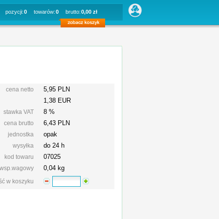
pozycji:
0
towarów:
0
brutto:
0,00 zł
5,95 PLN
cena netto
1,38 EUR
8 %
stawka VAT
6,43
PLN
cena brutto
opak
jednostka
do 24 h
wysyłka
07025
kod towaru
0,04 kg
wsp.wagowy
ość w koszyku