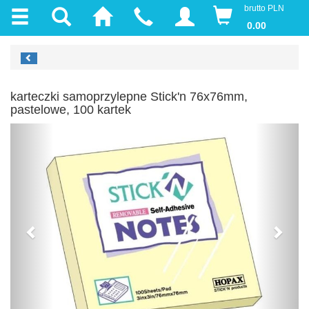
brutto PLN
0.00
karteczki samoprzylepne Stick'n 76x76mm,
pastelowe, 100 kartek
Previous
Next