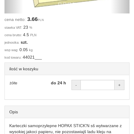
3.66
cena netto:
PLN
23
stawka VAT:
%
4.5
cena brutto:
PLN
szt.
jednostka:
0.05
wsp wag:
kg
44021___
kod towaru:
ilość w koszyku
do 24 h
żółte
-
+
Opis
Karteczki samoprzylepne HOPAX STICK'N sš wytwarzane z
wysokiej jakoci papieru, nie pozostawiajš ladu kleju na