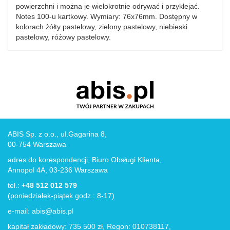
powierzchni i można je wielokrotnie odrywać i przyklejać.
Notes 100-u kartkowy. Wymiary: 76x76mm. Dostępny w
kolorach żółty pastelowy, zielony pastelowy, niebieski
pastelowy, różowy pastelowy.
ABIS Sp. z o.o., ul.Gagarina 8,
00-754 Warszawa
adres do korespondencji, Biuro Obsługi Klienta,
Annopol 4A, 03-236 Warszawa
tel.:
+48 512 012 579
(poniedziałek-piątek godz.: 8-17)
e-mail:
abis@abis.pl
kapitał zakładowy: 735 500 zł, Regon: 010738117,