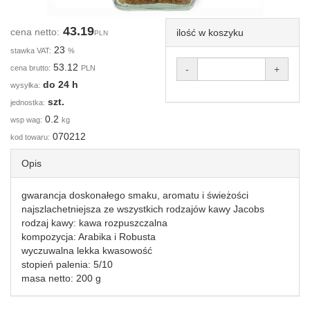
43.19
cena netto:
ilość w koszyku
PLN
23
stawka VAT:
%
53.12
cena brutto:
PLN
-
+
do 24 h
wysyłka:
szt.
jednostka:
0.2
wsp wag:
kg
070212
kod towaru:
Opis
gwarancja doskonałego smaku, aromatu i świeżości
najszlachetniejsza ze wszystkich rodzajów kawy Jacobs
rodzaj kawy: kawa rozpuszczalna
kompozycja: Arabika i Robusta
wyczuwalna lekka kwasowość
stopień palenia: 5/10
masa netto: 200 g