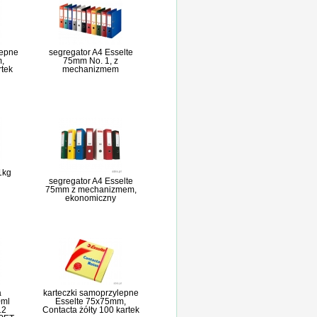
lepne
segregator A4 Esselte
,
75mm No. 1, z
rtek
mechanizmem
 1kg
segregator A4 Esselte
75mm z mechanizmem,
ekonomiczny
a
karteczki samoprzylepne
0ml
Esselte 75x75mm,
12
Contacta żółty 100 kartek