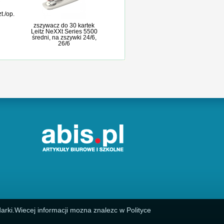
t./op.
zszywacz do 30 kartek
Leitz NeXXt Series 5500
średni, na zszywki 24/6,
26/6
arki.Wiecej informacji mozna znalezc w Polityce