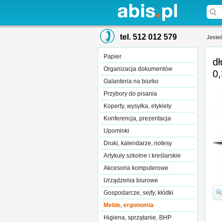
tel. 512 012 579
Jesteś
Papier
dł
Organizacja dokumentów
0
Galanteria na biurko
Przybory do pisania
Koperty, wysyłka, etykiety
Konferencja, prezentacja
Upominki
Druki, kalendarze, notesy
Artykuły szkolne i kreślarskie
Akcesoria komputerowe
Urządzenia biurowe
Gospodarcze, sejfy, kłódki
Meble, ergonomia
Higiena, sprzątanie, BHP