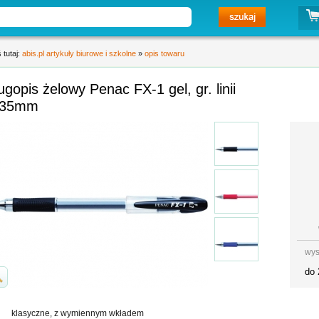
 tutaj:
abis.pl artykuły biurowe i szkolne
»
opis towaru
ugopis żelowy Penac FX-1 gel, gr. linii
,35mm
wys
do 
klasyczne, z wymiennym wkładem