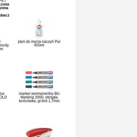
rPET
iczona
czona
zobacz
y
płyn do mycia naczyń Pur
locity
450ml
mm
lna
marker permanentny Bic
GOLD
Marking 2000, okrągła
końcówka, gr.linii 1,7mm