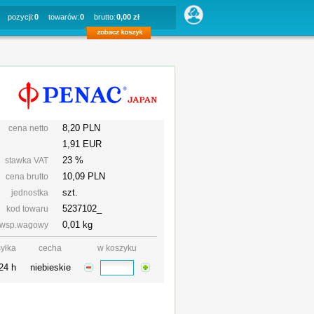
pozycji:
0
towarów:
0
brutto:
0,00 zł
8,20 PLN
cena netto
1,91 EUR
23 %
stawka VAT
10,09
PLN
cena brutto
szt.
jednostka
5237102_
kod towaru
0,01 kg
wsp.wagowy
yłka
cecha
w koszyku
24 h
niebieskie