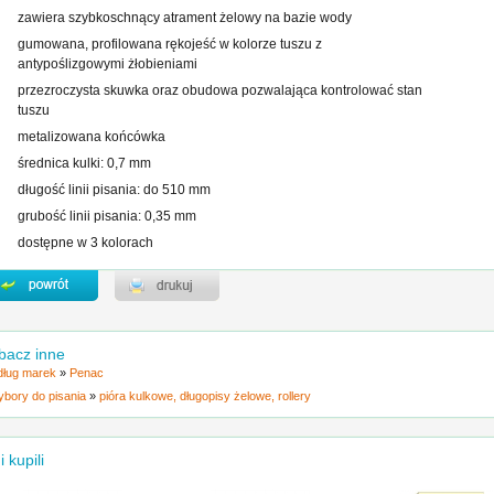
zawiera szybkoschnący atrament żelowy na bazie wody
gumowana, profilowana rękojeść w kolorze tuszu z
antypoślizgowymi żłobieniami
przezroczysta skuwka oraz obudowa pozwalająca kontrolować stan
tuszu
metalizowana końcówka
średnica kulki: 0,7 mm
długość linii pisania: do 510 mm
grubość linii pisania: 0,35 mm
dostępne w 3 kolorach
bacz inne
ług marek
»
Penac
ybory do pisania
»
pióra kulkowe, długopisy żelowe, rollery
i kupili