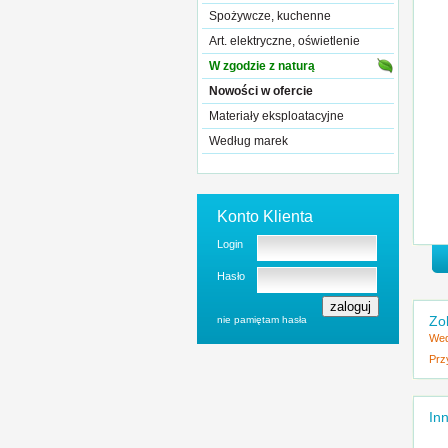
Spożywcze, kuchenne
Art. elektryczne, oświetlenie
W zgodzie z naturą
Nowości w ofercie
Materiały eksploatacyjne
Według marek
Konto Klienta
Login
Hasło
Zo
nie pamiętam hasła
Wed
Prz
Inn