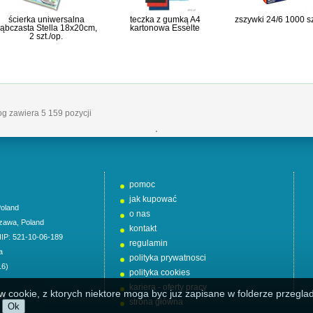
ścierka uniwersalna
teczka z gumką A4
zszywki 24/6 1000 sz
ąbczasta Stella 18x20cm,
kartonowa Esselte
2 szt./op.
log zawiera 5 159 pozycji
'
pomoc
jak kupować
oland
o nas
zawa
,
Poland
kontakt
NIP: 521-10-06-189
regulamin
a
polityka prywatnosci
16)
polityka cookies
kariera - oferty pracy
w cookie, z ktorych niektore moga byc juz zapisane w folderze przeglad
01
strona główna