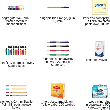
segregator A4 Donau
długopis Bic Orange, gr.linii
karteczki samoprzy
Master 75mm, z
0,3mm
Stick'n 76x76mm
mechanizmem
pastelowe, 100 ka
długopis automatyczny
cukier biały sypki
olejowy 0,27mm Pilot
akreślacz fluorescencyjny
Super Grip
Stabilo Boss
cienkopis 0,4mm Stabilo
herbata czarna Lipton
woda mineraln
Point 88, podstawowe
Yellow Label 100 torebek
niegazowana 50
kolory
Nałęczowianka 