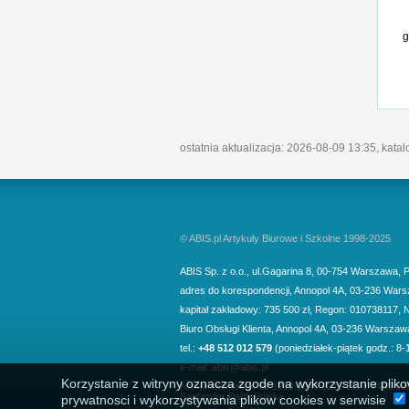
g
ostatnia aktualizacja: 2026-08-09 13:35, kata
© ABIS.pl Artykuły Biurowe i Szkolne 1998-2025
ABIS Sp. z o.o.
,
ul.Gagarina 8
,
00-754
Warszawa
,
P
adres do korespondencji
,
Annopol 4A
,
03-236
Wars
kapitał zakładowy: 735 500 zł, Regon: 010738117, 
Biuro Obsługi Klienta,
Annopol 4A, 03-236 Warszaw
tel.:
+48 512 012 579
(poniedziałek-piątek godz.: 8-
e-mail:
abis@abis.pl
Korzystanie z witryny oznacza zgode na wykorzystanie pliko
numer rachunku: 62 1910 1048 2215 1221 7400 00
Santander Bank Polska
prywatnosci i wykorzystywania plikow cookies w serwisie