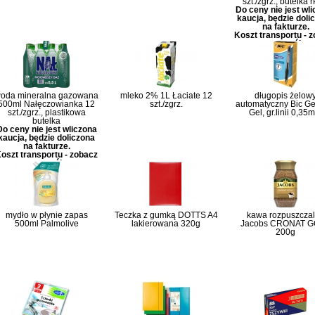
szt./zgrz., butelka 
Do ceny nie jest wl
kaucja, będzie doli
na fakturze.
Koszt transportu - 
szczegóły
oda mineralna gazowana
mleko 2% 1L Łaciate 12
długopis żelow
500ml Nałęczowianka 12
szt./zgrz.
automatyczny Bic Ge
szt./zgrz., plastikowa
Gel, gr.linii 0,35
butelka
Do ceny nie jest wliczona
kaucja, będzie doliczona
na fakturze.
oszt transportu - zobacz
szczegóły
mydło w płynie zapas
Teczka z gumką DOTTS A4
kawa rozpuszcza
500ml Palmolive
lakierowana 320g
Jacobs CRONAT 
200g