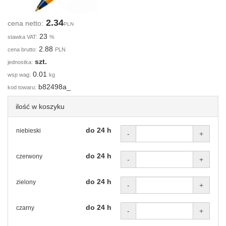
2.34
cena netto:
PLN
23
stawka VAT:
%
2.88
cena brutto:
PLN
szt.
jednostka:
0.01
wsp wag:
kg
b82498a_
kod towaru:
ilość w koszyku
do 24 h
niebieski
-
+
do 24 h
czerwony
-
+
do 24 h
zielony
-
+
do 24 h
czarny
-
+