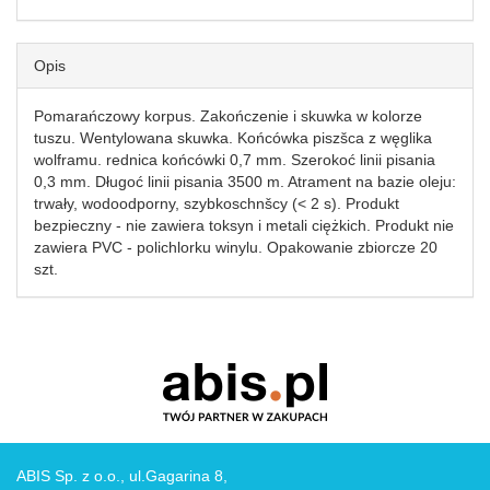
Opis
Pomarańczowy korpus. Zakończenie i skuwka w kolorze
tuszu. Wentylowana skuwka. Końcówka piszšca z węglika
wolframu. rednica końcówki 0,7 mm. Szerokoć linii pisania
0,3 mm. Długoć linii pisania 3500 m. Atrament na bazie oleju:
trwały, wodoodporny, szybkoschnšcy (< 2 s). Produkt
bezpieczny - nie zawiera toksyn i metali ciężkich. Produkt nie
zawiera PVC - polichlorku winylu. Opakowanie zbiorcze 20
szt.
ABIS Sp. z o.o., ul.Gagarina 8,