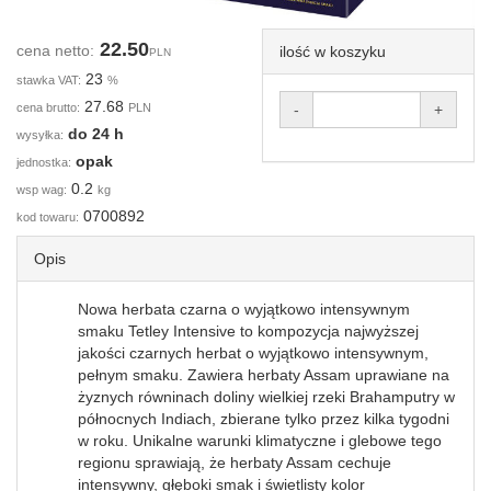
22.50
cena netto:
ilość w koszyku
PLN
23
stawka VAT:
%
27.68
cena brutto:
PLN
-
+
do 24 h
wysyłka:
opak
jednostka:
0.2
wsp wag:
kg
0700892
kod towaru:
Opis
Nowa herbata czarna o wyjątkowo intensywnym
smaku Tetley Intensive to kompozycja najwyższej
jakości czarnych herbat o wyjątkowo intensywnym,
pełnym smaku. Zawiera herbaty Assam uprawiane na
żyznych równinach doliny wielkiej rzeki Brahamputry w
północnych Indiach, zbierane tylko przez kilka tygodni
w roku. Unikalne warunki klimatyczne i glebowe tego
regionu sprawiają, że herbaty Assam cechuje
intensywny, głęboki smak i świetlisty kolor