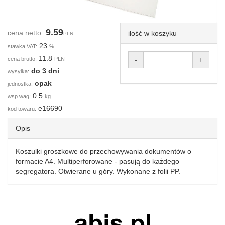
9.59
cena netto:
ilość w koszyku
PLN
23
stawka VAT:
%
11.8
cena brutto:
PLN
-
+
do 3 dni
wysyłka:
opak
jednostka:
0.5
wsp wag:
kg
e16690
kod towaru:
Opis
Koszulki groszkowe do przechowywania dokumentów o
formacie A4. Multiperforowane - pasują do każdego
segregatora. Otwierane u góry. Wykonane z folii PP.