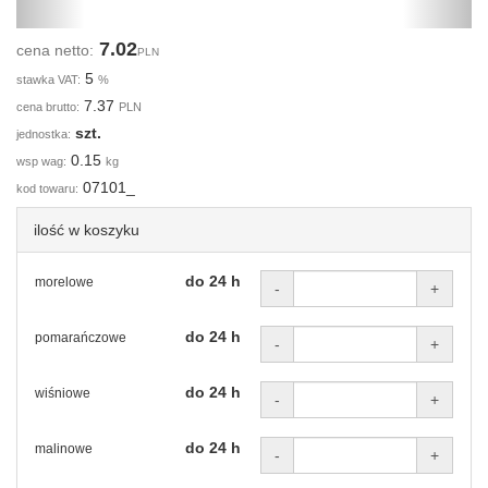
7.02
cena netto:
PLN
5
stawka VAT:
%
7.37
cena brutto:
PLN
szt.
jednostka:
0.15
wsp wag:
kg
07101_
kod towaru:
ilość w koszyku
do 24 h
morelowe
-
+
do 24 h
pomarańczowe
-
+
do 24 h
wiśniowe
-
+
do 24 h
malinowe
-
+