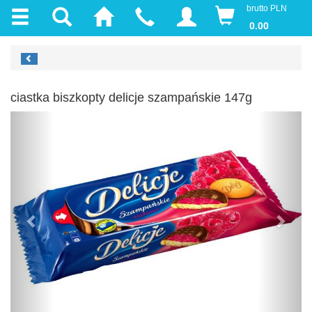
brutto PLN
0.00
ciastka biszkopty delicje szampańskie 147g
Previous
Next