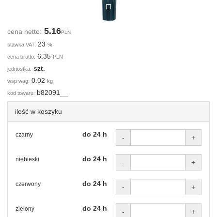
5.16
cena netto:
PLN
23
stawka VAT:
%
6.35
cena brutto:
PLN
szt.
jednostka:
0.02
wsp wag:
kg
b82091__
kod towaru:
ilość w koszyku
do 24 h
czarny
-
+
do 24 h
niebieski
-
+
do 24 h
czerwony
-
+
do 24 h
zielony
-
+