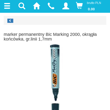
brutto PLN
0.00
marker permanentny Bic Marking 2000, okrągła
końcówka, gr.linii 1,7mm