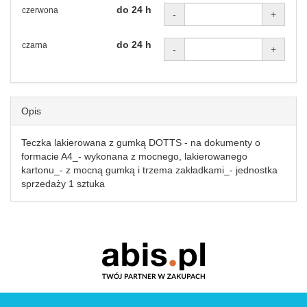
do 24 h
czerwona
-
+
do 24 h
czarna
-
+
Opis
Teczka lakierowana z gumką DOTTS - na dokumenty o
formacie A4_- wykonana z mocnego, lakierowanego
kartonu_- z mocną gumką i trzema zakładkami_- jednostka
sprzedaży 1 sztuka