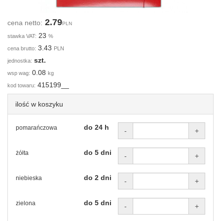
2.79
cena netto:
PLN
23
stawka VAT:
%
3.43
cena brutto:
PLN
szt.
jednostka:
0.08
wsp wag:
kg
415199__
kod towaru:
ilość w koszyku
do 24 h
pomarańczowa
-
+
do 5 dni
żółta
-
+
do 2 dni
niebieska
-
+
do 5 dni
zielona
-
+