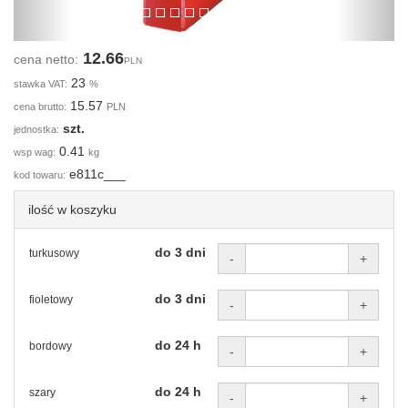
12.66
cena netto:
PLN
23
stawka VAT:
%
15.57
cena brutto:
PLN
szt.
jednostka:
0.41
wsp wag:
kg
e811c___
kod towaru:
ilość w koszyku
do 3 dni
turkusowy
-
+
do 3 dni
fioletowy
-
+
do 24 h
bordowy
-
+
do 24 h
szary
-
+