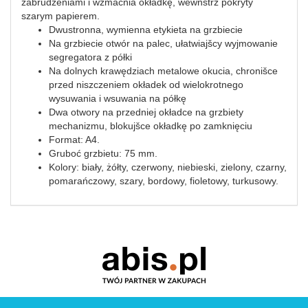
zabrudzeniami i wzmacnia okładkę, wewnštrz pokryty
szarym papierem.
Dwustronna, wymienna etykieta na grzbiecie
Na grzbiecie otwór na palec, ułatwiajšcy wyjmowanie
segregatora z półki
Na dolnych krawędziach metalowe okucia, chronišce
przed niszczeniem okładek od wielokrotnego
wysuwania i wsuwania na półkę
Dwa otwory na przedniej okładce na grzbiety
mechanizmu, blokujšce okładkę po zamknięciu
Format: A4.
Gruboć grzbietu: 75 mm.
Kolory: biały, żółty, czerwony, niebieski, zielony, czarny,
pomarańczowy, szary, bordowy, fioletowy, turkusowy.