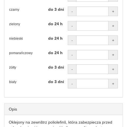
do 3 dni
czarny
-
+
do 24 h
zielony
-
+
do 24 h
niebieski
-
+
do 24 h
pomarańczowy
-
+
do 3 dni
żółty
-
+
do 3 dni
biały
-
+
Opis
Oklejony na zewnštrz poliolefinš, która zabezpiecza przed