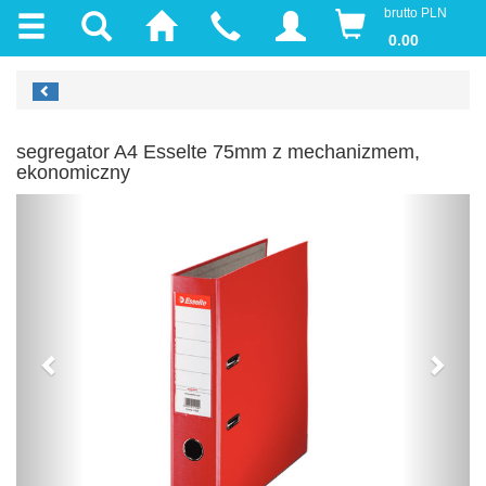
brutto PLN
0.00
segregator A4 Esselte 75mm z mechanizmem,
ekonomiczny
Previous
Next