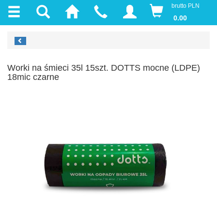
brutto PLN
0.00
Worki na śmieci 35l 15szt. DOTTS mocne (LDPE)
18mic czarne