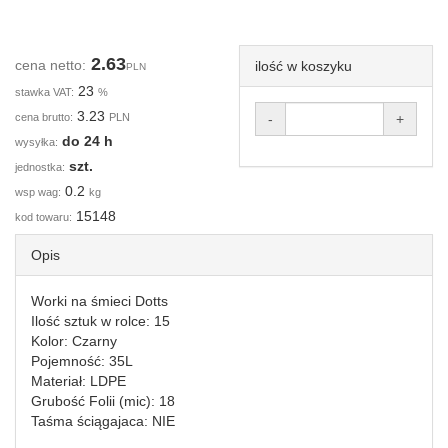
2.63
cena netto:
ilość w koszyku
PLN
23
stawka VAT:
%
3.23
cena brutto:
PLN
-
+
do 24 h
wysyłka:
szt.
jednostka:
0.2
wsp wag:
kg
15148
kod towaru:
Opis
Worki na śmieci Dotts
Ilość sztuk w rolce: 15
Kolor: Czarny
Pojemność: 35L
Materiał: LDPE
Grubość Folii (mic): 18
Taśma ściągajaca: NIE