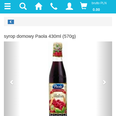
brutto PLN
0.00
syrop domowy Paola 430ml (570g)
Previous
Next