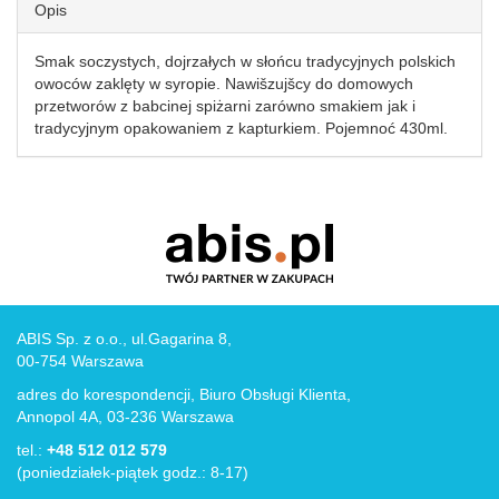
Opis
Smak soczystych, dojrzałych w słońcu tradycyjnych polskich
owoców zaklęty w syropie. Nawišzujšcy do domowych
przetworów z babcinej spiżarni zarówno smakiem jak i
tradycyjnym opakowaniem z kapturkiem. Pojemnoć 430ml.
ABIS Sp. z o.o., ul.Gagarina 8,
00-754 Warszawa
adres do korespondencji, Biuro Obsługi Klienta,
Annopol 4A, 03-236 Warszawa
tel.:
+48 512 012 579
(poniedziałek-piątek godz.: 8-17)