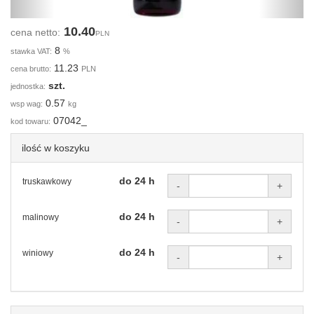
10.40
cena netto:
PLN
8
stawka VAT:
%
11.23
cena brutto:
PLN
szt.
jednostka:
0.57
wsp wag:
kg
07042_
kod towaru:
ilość w koszyku
do 24 h
truskawkowy
-
+
do 24 h
malinowy
-
+
do 24 h
winiowy
-
+