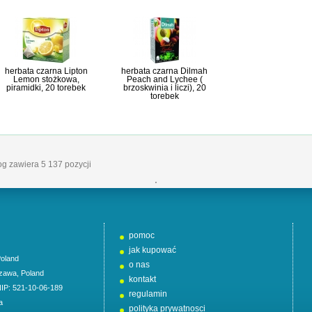
herbata czarna Lipton
herbata czarna Dilmah
Lemon stożkowa,
Peach and Lychee (
piramidki, 20 torebek
brzoskwinia i liczi), 20
torebek
log zawiera 5 137 pozycji
'
pomoc
jak kupować
oland
o nas
zawa
,
Poland
kontakt
NIP: 521-10-06-189
regulamin
a
polityka prywatnosci