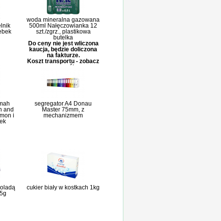
woda mineralna gazowana
lnik
500ml Nałęczowianka 12
rebek
szt./zgrz., plastikowa
butelka
Do ceny nie jest wliczona
kaucja, będzie doliczona
na fakturze.
Koszt transportu - zobacz
szczegóły
lmah
segregator A4 Donau
n and
Master 75mm, z
amon i
mechanizmem
bek
koladą
cukier biały w kostkach 1kg
35g