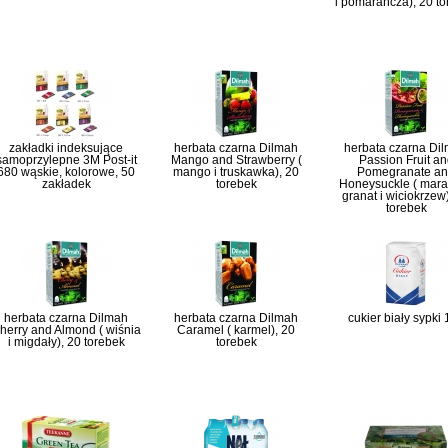
i pomarańcza), 20 t
zakładki indeksujące
herbata czarna Dilmah
herbata czarna Di
samoprzylepne 3M Post-it
Mango and Strawberry (
Passion Fruit an
680 wąskie, kolorowe, 50
mango i truskawka), 20
Pomegranate a
zakładek
torebek
Honeysuckle ( mara
granat i wiciokrzew
torebek
herbata czarna Dilmah
herbata czarna Dilmah
cukier biały sypki
herry and Almond ( wiśnia
Caramel ( karmel), 20
i migdały), 20 torebek
torebek