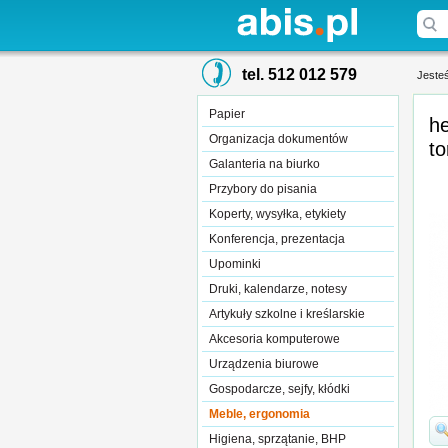
tel. 512 012 579
Jesteś
Papier
he
Organizacja dokumentów
t
Galanteria na biurko
Przybory do pisania
Koperty, wysyłka, etykiety
Konferencja, prezentacja
Upominki
Druki, kalendarze, notesy
Artykuły szkolne i kreślarskie
Akcesoria komputerowe
Urządzenia biurowe
Gospodarcze, sejfy, kłódki
Meble, ergonomia
Higiena, sprzątanie, BHP