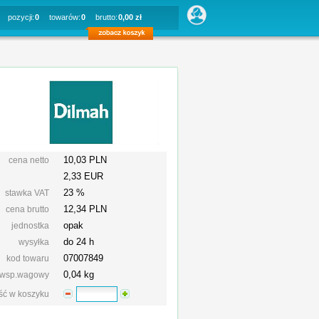
pozycji:
0
towarów:
0
brutto:
0,00 zł
10,03 PLN
cena netto
2,33 EUR
23 %
stawka VAT
12,34
PLN
cena brutto
opak
jednostka
do 24 h
wysyłka
07007849
kod towaru
0,04 kg
wsp.wagowy
ość w koszyku