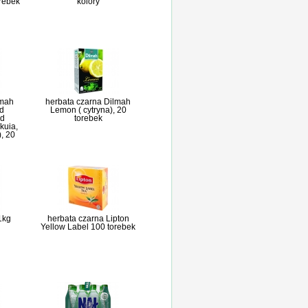
orebek
kolory
lmah
herbata czarna Dilmah
d
Lemon ( cytryna), 20
nd
torebek
kuia,
), 20
 1kg
herbata czarna Lipton
Yellow Label 100 torebek