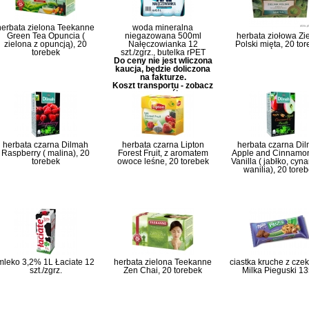
herbata zielona Teekanne
woda mineralna
Green Tea Opuncia (
niegazowana 500ml
herbata ziołowa Zie
zielona z opuncją), 20
Nałęczowianka 12
Polski mięta, 20 to
torebek
szt./zgrz., butelka rPET
Do ceny nie jest wliczona
kaucja, będzie doliczona
na fakturze.
Koszt transportu - zobacz
szczegóły
herbata czarna Dilmah
herbata czarna Lipton
herbata czarna Di
Raspberry ( malina), 20
Forest Fruit, z aromatem
Apple and Cinnamo
torebek
owoce leśne, 20 torebek
Vanilla ( jabłko, cyn
wanilia), 20 tore
mleko 3,2% 1L Łaciate 12
herbata zielona Teekanne
ciastka kruche z cze
szt./zgrz.
Zen Chai, 20 torebek
Milka Pieguski 1