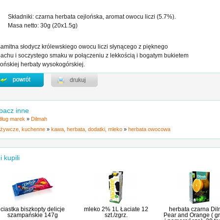
Składniki: czarna herbata cejlońska, aromat owocu liczi (5.7%).
Masa netto: 30g (20x1.5g)
amitna słodycz królewskiego owocu liczi słynącego z pięknego
achu i soczystego smaku w połączeniu z lekkością i bogatym bukietem
lońskiej herbaty wysokogórskiej.
bacz inne
ług marek
»
Dilmah
żywcze, kuchenne
»
kawa, herbata, dodatki, mleko
»
herbata owocowa
i kupili
ciastka biszkopty delicje
mleko 2% 1L Łaciate 12
herbata czarna Di
szampańskie 147g
szt./zgrz.
Pear and Orange ( g