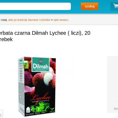
 tutaj:
abis.pl artykuły biurowe i szkolne
»
opis towaru
rbata czarna Dilmah Lychee ( liczi), 20
orebek
il