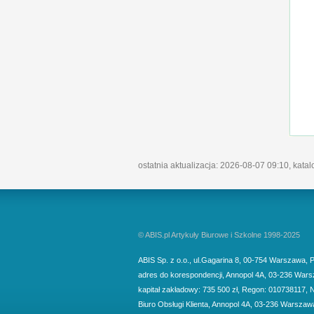
ostatnia aktualizacja: 2026-08-07 09:10, kata
© ABIS.pl Artykuły Biurowe i Szkolne 1998-2025
ABIS Sp. z o.o.
,
ul.Gagarina 8
,
00-754
Warszawa
,
P
adres do korespondencji
,
Annopol 4A
,
03-236
Wars
kapitał zakładowy: 735 500 zł, Regon: 010738117, 
Biuro Obsługi Klienta,
Annopol 4A, 03-236 Warszaw