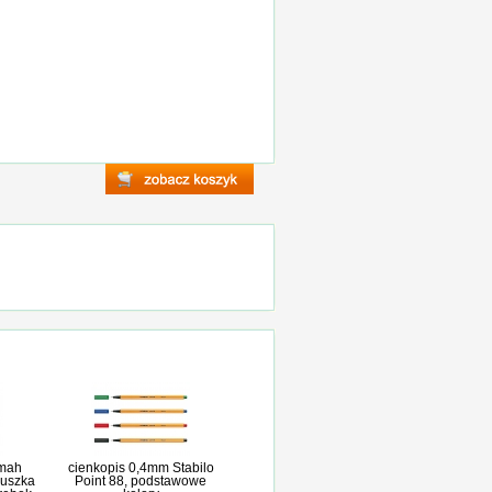
lmah
cienkopis 0,4mm Stabilo
ruszka
Point 88, podstawowe