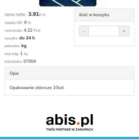
3.91
cena netto:
ilość w koszyku
PLN
8
stawka VAT:
%
4.22
cena brutto:
PLN
-
+
do 24 h
wysyłka:
kg
jednostka:
1
wsp wag:
kg
07004
kod towaru:
Opis
Opakowanie zbiorcze 10szt.