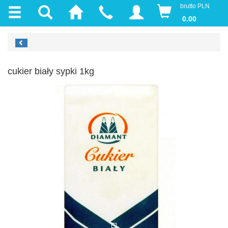
brutto PLN
0.00
cukier biały sypki 1kg