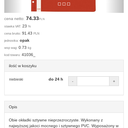
74.33
cena netto:
PLN
23
stawka VAT:
%
91.43
cena brutto:
PLN
opak
jednostka:
0.73
wsp wag:
kg
41036_
kod towaru:
ilość w koszyku
do 24 h
niebieski
-
+
Opis
Obie okładki sztywne nieprzezroczyste. Wykonany z
najwyższej jakoci mocnego i sztywnego PVC. Wyposażony w