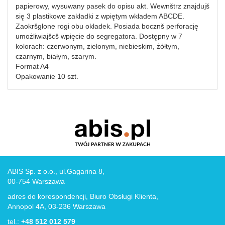
papierowy, wysuwany pasek do opisu akt. Wewnštrz znajdujš
się 3 plastikowe zakładki z wpiętym wkładem ABCDE.
Zaokršglone rogi obu okładek. Posiada bocznš perforację
umożliwiajšcš wpięcie do segregatora. Dostępny w 7
kolorach: czerwonym, zielonym, niebieskim, żółtym,
czarnym, białym, szarym.
Format A4
Opakowanie 10 szt.
ABIS Sp. z o.o., ul.Gagarina 8,
00-754 Warszawa
adres do korespondencji, Biuro Obsługi Klienta,
Annopol 4A, 03-236 Warszawa
tel.:
+48 512 012 579