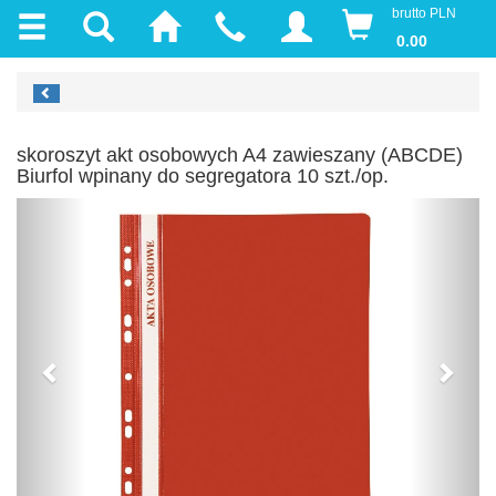
brutto PLN
0.00
skoroszyt akt osobowych A4 zawieszany (ABCDE)
Biurfol wpinany do segregatora 10 szt./op.
Previous
Next