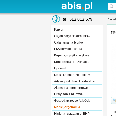
tel. 512 012 579
Jesteś
Papier
t
Organizacja dokumentów
Galanteria na biurko
Przybory do pisania
Koperty, wysyłka, etykiety
Konferencja, prezentacja
Upominki
Druki, kalendarze, notesy
Artykuły szkolne i kreślarskie
Akcesoria komputerowe
Urządzenia biurowe
Gospodarcze, sejfy, kłódki
Meble, ergonomia
Tec
Higiena, sprzątanie, BHP