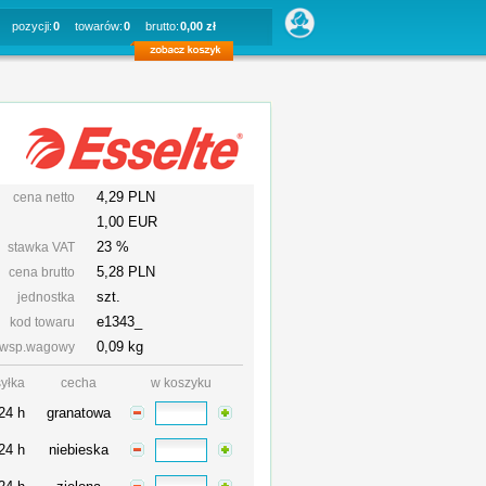
pozycji:
0
towarów:
0
brutto:
0,00 zł
4,29 PLN
cena netto
1,00 EUR
23 %
stawka VAT
5,28
PLN
cena brutto
szt.
jednostka
e1343_
kod towaru
0,09 kg
wsp.wagowy
yłka
cecha
w koszyku
24 h
granatowa
24 h
niebieska