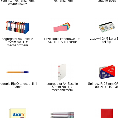
75mm z mechanizmem,
mechanizmem
Stabilo Boss
ekonomiczny
zszywki 24/6 Leitz
segregator A4 Esselte
Przekładki kartonowe 1/3
szt./op.
75mm No. 1, z
A4 DOTTS 100sztuk
mechanizmem
ługopis Bic Orange, gr.linii
segregator A4 Esselte
Spinacz R-28 mm 
0,3mm
50mm No. 1, z
100sztuk 110-13
mechanizmem