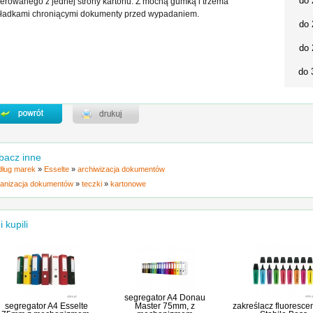
do 
ierowanego z jednej strony kartonu. Z mocną gumką i trzema
ładkami chroniącymi dokumenty przed wypadaniem.
do 
do 
do 
bacz inne
ług marek
»
Esselte
»
archiwizacja dokumentów
anizacja dokumentów
»
teczki
»
kartonowe
i kupili
segregator A4 Donau
segregator A4 Esselte
Master 75mm, z
zakreślacz fluoresce