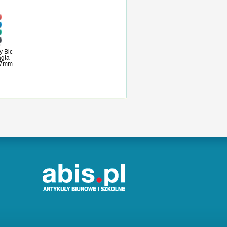
y Bic
ągła
1,7mm