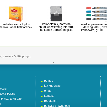
kołonotatnik, notes na
herbata czarna Lipton
marker permanentn
spirali A5 w kratkę Interdruk
Yellow Label 100 torebek
Marking 2000, okr
80 kartek oprawa miękka
końcówka, gr.linii 
log zawiera 5 162 pozycji
'
pomoc
jak kupować
oland
o nas
zawa
,
Poland
kontakt
NIP: 521-10-06-189
regulamin
a
polityka prywatnosci