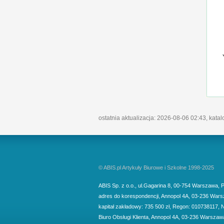
ostatnia aktualizacja: 2026-08-06 02:43, kata
© ABIS.pl Artykuły Biurowe i Szkolne 1998-2025
ABIS Sp. z o.o.
,
ul.Gagarina 8
,
00-754
Warszawa
,
P
adres do korespondencji
,
Annopol 4A
,
03-236
Wars
kapitał zakładowy: 735 500 zł, Regon: 010738117, 
Biuro Obsługi Klienta,
Annopol 4A, 03-236 Warszaw