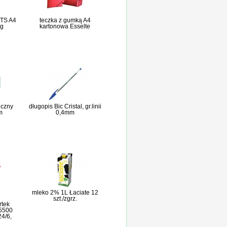
TS A4
teczka z gumką A4
0g
kartonowa Esselte
iczny
długopis Bic Cristal, gr.linii
m
0,4mm
mleko 2% 1L Łaciate 12
szt./zgrz.
rtek
 5500
24/6,