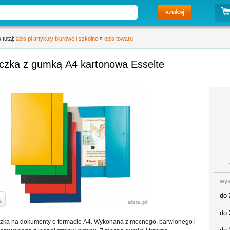
 tutaj:
abis.pl artykuły biurowe i szkolne
»
opis towaru
eczka z gumką A4 kartonowa Esselte
wys
do 
do 
zka na dokumenty o formacie A4. Wykonana z mocnego, barwionego i