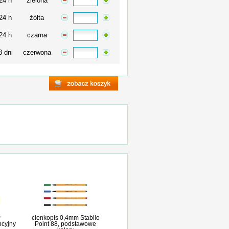
24 h
zielona
24 h
żółta
24 h
czarna
3 dni
czerwona
cienkopis 0,4mm Stabilo
ncyjny
Point 88, podstawowe