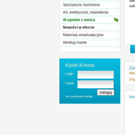
lak
Spożywcze, kuchenne
zak
Art. elektryczne, oświetlenie
W zgodzie z naturą
Nowości w ofercie
Materiały eksploatacyjne
Według marek
Konto Klienta
Zo
Wed
Login
Org
Hasło
Inn
nie pamiętam hasła