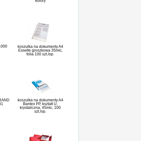
kolory
 1000
koszulka na dokumenty A4
Esselte groszkowa 35mic,
folia 100 szt./op.
GRAND
koszulka na dokumenty A4
81
Bantex PP, kształt U,
krystaliczna, 45mic, 100
szt./op.