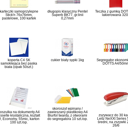
karteczki samoprzylepne
długopis klasyczny Pentel
Teczka z gumką DOT
Stick'n 76x76mm,
Superb BK77, gr.linii
lakierowana 32
pastelowe, 100 kartek
0,27mm
koperta C4 SK
cukier biały sypki 1kg
Segregator ekonom
samoklejąca bez paska
DOTTS A4/50m
biała (opak 50szt.)
skoroszyt wpinany /
oszulka na dokumenty A4
zawieszany plastikowy A4
zszywacz do 30 ka
sselte krystaliczna, kształt
Biurfol twardy, z otworami
Leitz NeXXt Series
, Economy, 55mic, karton
do segregatora 10 szt./op.
średni, na zszywki 
100 szt./op.
26/6