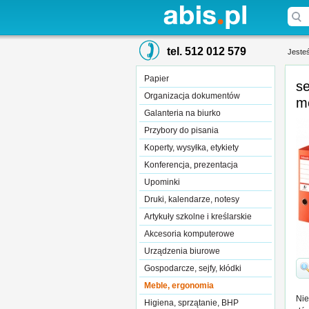
tel. 512 012 579
Jesteś
Papier
s
Organizacja dokumentów
m
Galanteria na biurko
Przybory do pisania
Koperty, wysyłka, etykiety
Konferencja, prezentacja
Upominki
Druki, kalendarze, notesy
Artykuły szkolne i kreślarskie
Akcesoria komputerowe
Urządzenia biurowe
Gospodarcze, sejfy, kłódki
Meble, ergonomia
Nie
Higiena, sprzątanie, BHP