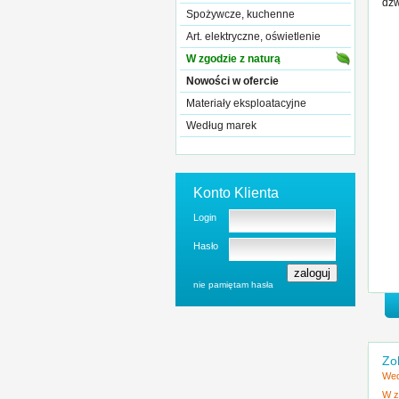
dźw
Spożywcze, kuchenne
Art. elektryczne, oświetlenie
W zgodzie z naturą
Nowości w ofercie
Materiały eksploatacyjne
Według marek
Konto Klienta
Login
Hasło
nie pamiętam hasła
Zo
Wed
W z