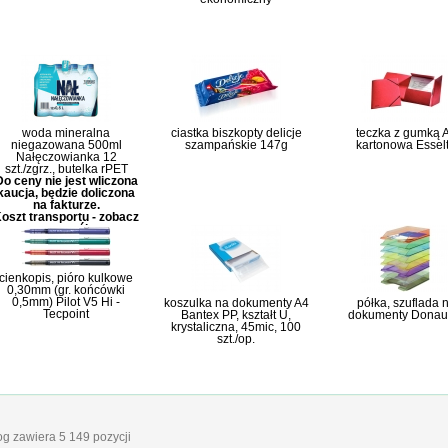
woda mineralna
ciastka biszkopty delicje
teczka z gumką 
niegazowana 500ml
szampańskie 147g
kartonowa Essel
Nałęczowianka 12
szt./zgrz., butelka rPET
Do ceny nie jest wliczona
kaucja, będzie doliczona
na fakturze.
oszt transportu - zobacz
szczegóły
cienkopis, pióro kulkowe
0,30mm (gr. końcówki
0,5mm) Pilot V5 Hi -
koszulka na dokumenty A4
półka, szuflada 
Tecpoint
Bantex PP, kształt U,
dokumenty Donau
krystaliczna, 45mic, 100
szt./op.
log zawiera 5 149 pozycji