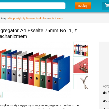
 tutaj:
abis.pl artykuły biurowe i szkolne
»
opis towaru
egregator A4 Esselte 75mm No. 1, z
echanizmem
wys
do 
do 
zwykle trwały i wygodny w użyciu segregator z mechanizmem