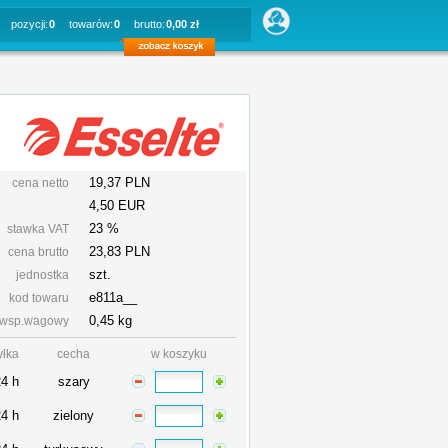
pozycji:
0
towarów:
0
brutto:
0,00 zł
19,37 PLN
cena netto
4,50 EUR
23 %
stawka VAT
23,83
PLN
cena brutto
szt.
jednostka
e811a__
kod towaru
0,45 kg
wsp.wagowy
yłka
cecha
w koszyku
24 h
szary
24 h
zielony