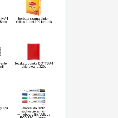
nty A4
herbata czarna Lipton
5mic,
Yellow Label 100 torebek
.
Pentel
Teczka z gumką DOTTS A4
nii
lakierowana 320g
r.linii
marker do tablic
suchościeralnych
whiteboard Bic Velleda
ECO 1701, okrągła