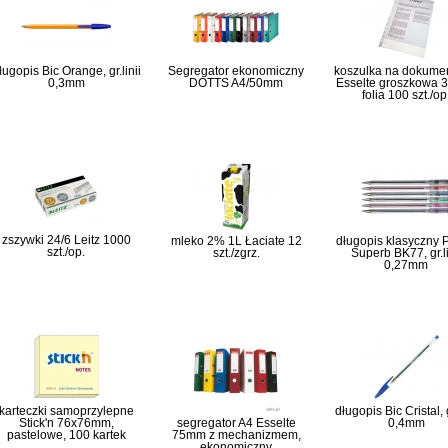
ługopis Bic Orange, gr.linii
Segregator ekonomiczny
koszulka na dokume
0,3mm
DOTTS A4/50mm
Esselte groszkowa 3
folia 100 szt./op
zszywki 24/6 Leitz 1000
mleko 2% 1L Łaciate 12
długopis klasyczny 
szt./op.
szt./zgrz.
Superb BK77, gr.li
0,27mm
karteczki samoprzylepne
długopis Bic Cristal, g
Stick'n 76x76mm,
segregator A4 Esselte
0,4mm
pastelowe, 100 kartek
75mm z mechanizmem,
ekonomiczny