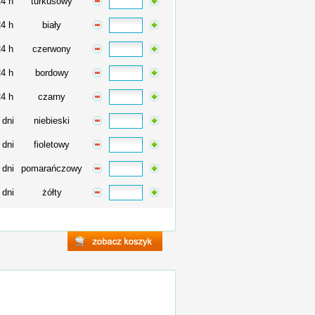
24 h
turkusowy
24 h
biały
24 h
czerwony
24 h
bordowy
24 h
czarny
 dni
niebieski
 dni
fioletowy
 dni
pomarańczowy
 dni
żółty