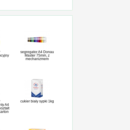
segregator A4 Donau
ncyjny
Master 75mm, z
mechanizmem
cukier biały sypki 1kg
nty A4
kształt
karton