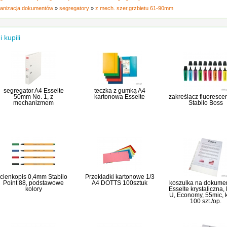
anizacja dokumentów
»
segregatory
»
z mech. szer.grzbietu 61-90mm
i kupili
segregator A4 Esselte
teczka z gumką A4
50mm No. 1, z
kartonowa Esselte
zakreślacz fluoresce
mechanizmem
Stabilo Boss
cienkopis 0,4mm Stabilo
Przekładki kartonowe 1/3
Point 88, podstawowe
A4 DOTTS 100sztuk
koszulka na dokume
kolory
Esselte krystaliczna, 
U, Economy, 55mic, 
100 szt./op.