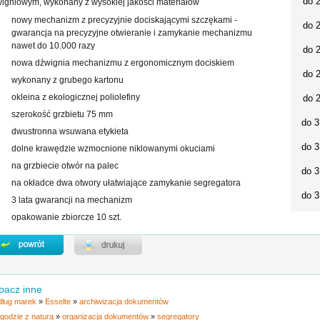
do 
igniowym, wykonany z wysokiej jakości materiałów
nowy mechanizm z precyzyjnie dociskającymi szczękami -
do 
gwarancja na precyzyjne otwieranie i zamykanie mechanizmu
nawet do 10.000 razy
do 
nowa dźwignia mechanizmu z ergonomicznym dociskiem
do 
wykonany z grubego kartonu
okleina z ekologicznej poliolefiny
do 
szerokość grzbietu 75 mm
do 3
dwustronna wsuwana etykieta
do 3
dolne krawędzie wzmocnione niklowanymi okuciami
na grzbiecie otwór na palec
do 3
na okładce dwa otwory ułatwiające zamykanie segregatora
do 3
3 lata gwarancji na mechanizm
opakowanie zbiorcze 10 szt.
bacz inne
ług marek
»
Esselte
»
archiwizacja dokumentów
godzie z naturą
»
organizacja dokumentów
»
segregatory