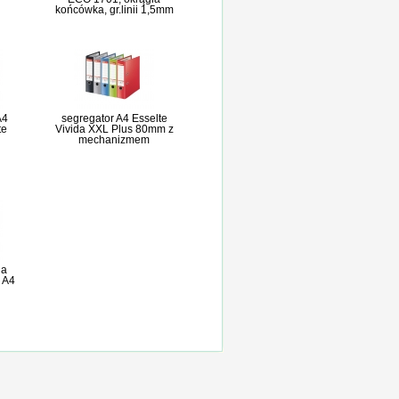
końcówka, gr.linii 1,5mm
A4
segregator A4 Esselte
te
Vivida XXL Plus 80mm z
mechanizmem
na
 A4