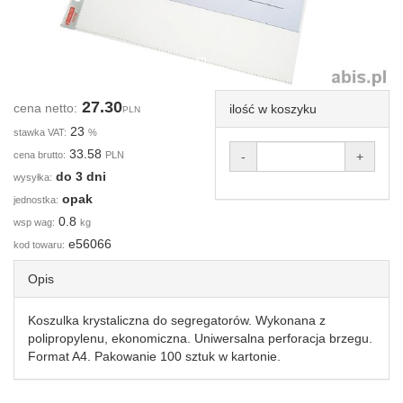
27.30
cena netto:
ilość w koszyku
PLN
23
stawka VAT:
%
33.58
cena brutto:
PLN
-
+
do 3 dni
wysyłka:
opak
jednostka:
0.8
wsp wag:
kg
e56066
kod towaru:
Opis
Koszulka krystaliczna do segregatorów. Wykonana z
polipropylenu, ekonomiczna. Uniwersalna perforacja brzegu.
Format A4. Pakowanie 100 sztuk w kartonie.