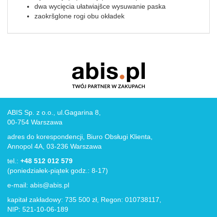
dwa wycięcia ułatwiajšce wysuwanie paska
zaokršglone rogi obu okładek
ABIS Sp. z o.o., ul.Gagarina 8,
00-754 Warszawa
adres do korespondencji, Biuro Obsługi Klienta,
Annopol 4A, 03-236 Warszawa
tel.:
+48 512 012 579
(poniedziałek-piątek godz.: 8-17)
e-mail:
abis@abis.pl
kapitał zakładowy: 735 500 zł, Regon: 010738117,
NIP: 521-10-06-189