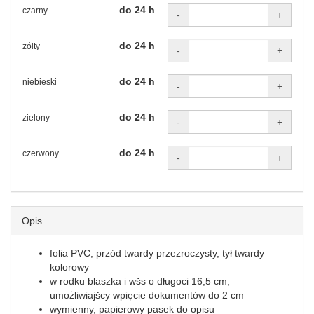
do 24 h
czarny
-
+
do 24 h
żółty
-
+
do 24 h
niebieski
-
+
do 24 h
zielony
-
+
do 24 h
czerwony
-
+
Opis
folia PVC, przód twardy przezroczysty, tył twardy
kolorowy
w rodku blaszka i wšs o długoci 16,5 cm,
umożliwiajšcy wpięcie dokumentów do 2 cm
wymienny, papierowy pasek do opisu