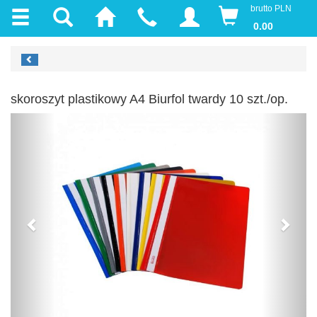
brutto PLN
0.00
skoroszyt plastikowy A4 Biurfol twardy 10 szt./op.
Previous
Next