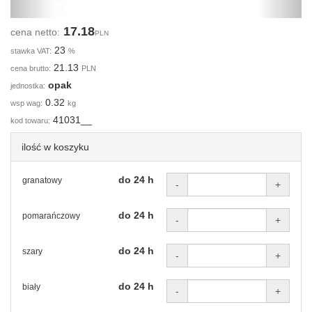
17.18
cena netto:
PLN
23
stawka VAT:
%
21.13
cena brutto:
PLN
opak
jednostka:
0.32
wsp wag:
kg
41031__
kod towaru:
ilość w koszyku
do 24 h
granatowy
-
+
do 24 h
pomarańczowy
-
+
do 24 h
szary
-
+
do 24 h
biały
-
+