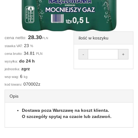
28.30
cena netto:
ilość w koszyku
PLN
23
stawka VAT:
%
34.81
cena brutto:
PLN
-
+
do 24 h
wysyłka:
zgrz
jednostka:
6
wsp wag:
kg
070002z
kod towaru:
Opis
Dostawa poza Warszawę na koszt klienta.
O szczegóły spytaj na czacie lub zadzwoń.